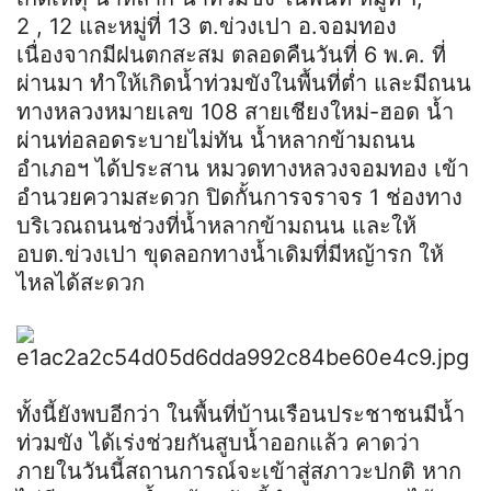
2
,
12 และหมู่ที่ 13
ต
.
ข่วง
เปา
อ
.จอมทอง
เนื่องจากมีฝนตกสะสม ตลอดคืนวันที่ 6 พ.ค. ที่
ผ่านมา ทำให้เกิดน้ำท่วมขังในพื้นที่ต่ำ และมีถนน
ทางหลวงหมายเลข 108 สายเชียงใหม่-
ฮอด
น้ำ
ผ่านท่อลอดระบายไม่ทัน น้ำหลากข้ามถนน
อำเภอฯ ได้ประสาน หมวดทางหลวงจอมทอง เข้า
อำนวยความสะดวก ปิดกั้นการจราจร 1 ช่องทาง
บริเวณถนนช่วงที่น้ำหลากข้ามถนน และให้
อบ
ต
.
ข่วง
เปา
ขุดลอกทางน้ำเดิมที่มีหญ้ารก ให้
ไหลได้สะดวก
ทั้งนี้ยังพบอีกว่า​ ในพื้นที่บ้านเรือนประชาชนมีน้ำ
ท่วมขัง ได้เร่งช่วยกันสูบน้ำออกแล้ว คาดว่า
ภายในวันนี้สถานการณ์จะเข้าสู่สภาวะปกติ หาก