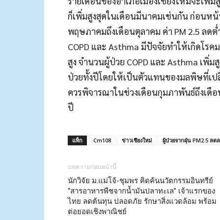
รายเดือนของอำเภอเมืองเชียงใหม่จะเพิ่มสู
ก็เพิ่มสูงสุดในเดือนมีนาคมเช่นกัน ก่อนหน้า
พฤษภาคมถึงเดือนตุลาคม ค่า PM 2.5 ลดต่ำ แ
COPD และ Asthma มีปัจจัยทำให้เกิดโรคมากก
สูง จำนวนผู้ป่วย COPD และ Asthma เพิ่มส
ป่วยทั้งปีโดยให้เป็นตัวแทนของมลพิษที่เป
ควรพิจารณาในช่วงเดือนกุมภาพันธ์ถึงเด
ปี
แท็ก
Cm108
ข่าวเชียงใหม่
ผู้ป่วยจากฝุ่น PM2.5 ลด
บทความก่อนหน้านี้
นักวิจัย ม.แม่โจ้-ชุมพร คิดค้นนวัตกรรมอินทรีย์
“สารอาหารพืชจากน้ำมันปลาทะเล” เจ้าแรกของ
ไทย ลดต้นทุน ปลอดภัย รักษาสิ่งแวดล้อม พร้อม
ต่อยอดเชิงพาณิชย์