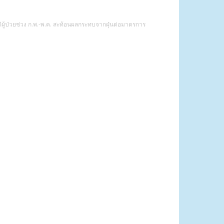
ิติผู้ป่วยช่วง ก.พ.-พ.ค. สะท้อนผลกระทบจากฝุ่นต่อมาตรการ