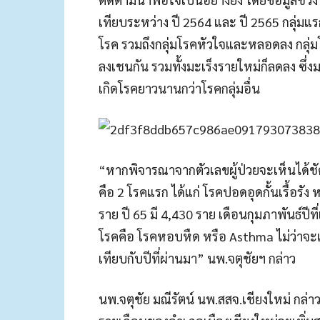
เทียบระหว่าง ปี 2564 และ ปี 2565 กลุ่ม
โรค รวมถึงกลุ่มโรคหัวใจและหลอดลง กลุ่ม
ลงเชนกัน รวมทั้งมะเร็งรายใหม่ก็ลดลง ซึ่ง
เกิดโรคยาวนานกว่าโรคกลุ่มอื่น
“หากพิจารณาจากตัวเลขผู้ป่วยจะเห็นได้ชัดเ
คือ 2 โรคแรก ได้แก่ โรคปอดอุดกั้นเรื้อรัง
ราย ปี 65 มี 4,430 ราย เดือนกุมภาพันธ์ปีท
โรคคือ โรคหอบหืด หรือ Asthma ไม่ว่าจะเ
เทียบกับปีที่ผ่านมา” นพ.จตุชัยฯ กล่าว
นพ.จตุชัย มณีรัตน์ นพ.สสจ.เชียงใหม่ กล่าว