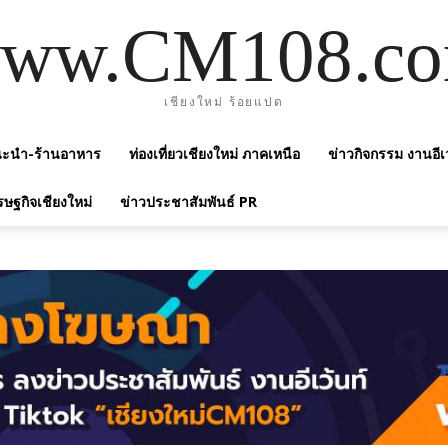
ww.CM108.c
เชียงใหม่ ร้อยแปด
แนะนำ-ร้านอาหาร
ท่องเที่ยวเชียงใหม่ ภาคเหนือ
ข่าวกิจกรรม งานอีเ
รษฐกิจเชียงใหม่
ข่าวประชาสัมพันธ์ PR