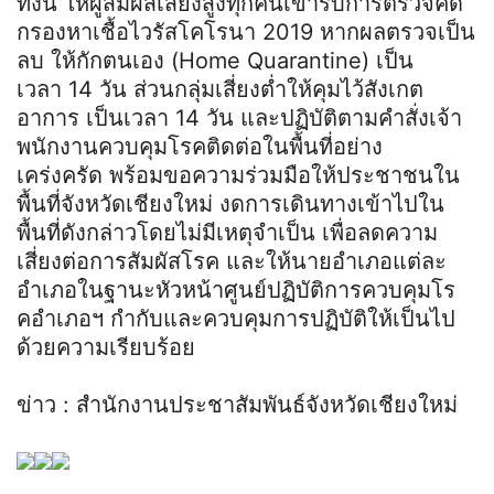
ทั้งนี้ ให้ผู้สัมผัสเสี่ยงสูงทุกคนเข้ารับการตรวจคัด
กรองหาเชื้อไวรัสโคโรนา 2019 หากผลตรวจเป็น
ลบ ให้กักตนเอง (Home Quarantine) เป็น
เวลา 14 วัน ส่วนกลุ่มเสี่ยงต่ำให้คุมไว้สังเกต
อาการ เป็นเวลา 14 วัน และปฏิบัติตามคำสั่งเจ้า
พนักงานควบคุมโรคติดต่อในพื้นที่อย่าง
เคร่งครัด พร้อมขอความร่วมมือให้ประชาชนใน
พื้นที่จังหวัดเชียงใหม่ งดการเดินทางเข้าไปใน
พื้นที่ดังกล่าวโดยไม่มีเหตุจำเป็น เพื่อลดความ
เสี่ยงต่อการสัมผัสโรค และให้นายอำเภอแต่ละ
อำเภอในฐานะหัวหน้าศูนย์ปฏิบัติการควบคุมโร
คอำเภอฯ กำกับและควบคุมการปฏิบัติให้เป็นไป
ด้วยความเรียบร้อย
ข่าว : สำนักงานประชาสัมพันธ์จังหวัดเชียงใหม่