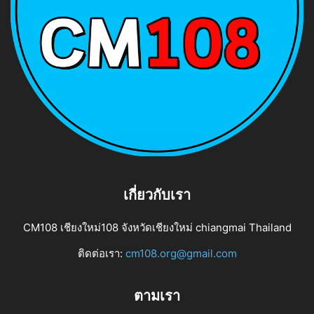
เกี่ยวกับเรา
CM108 เชียงใหม่108 จังหวัดเชียงใหม่ chiangmai Thailand
ติดต่อเรา:
cm108.org@gmail.com
ตามเรา