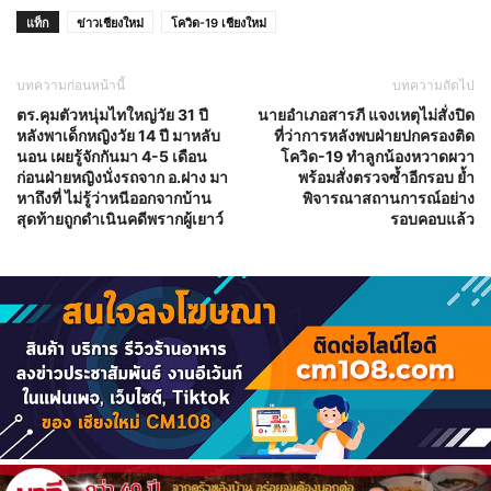
แท็ก
ข่าวเชียงใหม่
โควิด-19 เชียงใหม่
บทความก่อนหน้านี้
บทความถัดไป
ตร.คุมตัวหนุ่มไทใหญ่วัย 31 ปี
นายอำเภอสารภี แจงเหตุไม่สั่งปิด
หลังพาเด็กหญิงวัย 14 ปี มาหลับ
ที่ว่าการหลังพบฝ่ายปกครองติด
นอน เผยรู้จักกันมา 4-5 เดือน
โควิด-19 ทำลูกน้องหวาดผวา
ก่อนฝ่ายหญิงนั่งรถจาก อ.ฝาง มา
พร้อมสั่งตรวจซ้ำอีกรอบ ย้ำ
หาถึงที่ ไม่รู้ว่าหนีออกจากบ้าน
พิจารณาสถานการณ์อย่าง
สุดท้ายถูกดำเนินคดีพรากผู้เยาว์
รอบคอบแล้ว