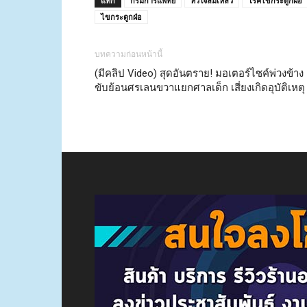
แท็ก
กรมการแพทย์
หัวใจล้มเหลว
โรคไขกระดูกฝ่อ
ไขกระดูกฝ่อ
บทความก่อนหน้านี้
(มีคลิป Video) สุดอันตราย! มอเตอร์ไซค์พ่วงข้าง
ขับย้อนศรเลนขวาแยกศาลเด็ก เสี่ยงเกิดอุบัติเหตุ