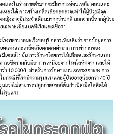
ือดแดงในร่างกายต่
ำมากจะมีอาการอ่อนเพลีย หอบและ
้มเหลวได้ การสร้างเกล็ดเลือดลดลงจะทำ
ให้ผู้ป่วยมีจุด
พศหญิงอาจมีประจำเดือนมา
กกว่าปกติ นอกจากนี้หากผู้ป่วย
ยโดยเฉพาะเชื้อแบค
ทีเรียและเชื้อรา
รโรงพยาบาลมะเร็ง
ชลบุรี กล่าวเพิ่มเติมว่า จากข้อมูลการ
ือดแดงและเกล็ดเลือดลดลงต่
ำมาก การทำงานของ
มีเซลล์ไขมัน การรักษาโดยการให้เลือดและร
ักษาแบบ
มีภาวะซีดร่วมกับมีอากา
รเหนื่อยจากโรคโลหิตจาง และให้
กว่า 10,000/
L สำหรับการรักษาแบบเฉพาะเจาะจง การ
ี้ในกรณีที่โรค
มีความรุนแรงและผู้ป่วยอายุ
น้อยกว่า 40 ปี
ครุนแรงไม่สา
มารถปลูกถ่ายเซลล์ต้นกำเนิด
เม็ดโลหิตได้
ดไม่รุนแรง