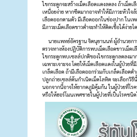
ไขกระดูกจะสร้างเม
็ดเลือดแดงลดลง ถ้าเม็ดเล
เหนื่อยง่าย หากซีดมากอาจทำให้มีภาวะหัว
ใจล
เลือดออกตาม
ตัว มีเลือดออกในช่องปาก ในเ
มีภาวะเ
ม็ดเลือดขาวต่ำจะทำให้ติดเช
ื้อได้ง่า
นายแพทย์อัครฐาน จิตนุยานนท์ ผู้อำนวยกา
ตรวจทางห้องปฏิ
บัติการพบเม็ดเลือดขาวเม็ดเ
ล
ไขกระดูกพบเซลล์
ปกติของไขกระดูกลดลงมาก 
เฉพาะเจาะจง โดยให้เม็ดเลือดแดงในผู้ป่ว
ยที่
เกล็ดเลือด ถ้ามีเลือดออกร่วมกับเกล็ดเ
ลือดต่ำ
ปลูกถ่ายเซลล์ต้นกำเนิดเ
ม็ดโลหิต จะเลือกวิธีน
นอกจากนี้อาจให้ยากดภูมิคุ้
มกัน ในผู้ป่วยที่โร
หรือให้ฮอร์โมนเพศชายในผู้ป
่วยที่เป็นโรคชนิ