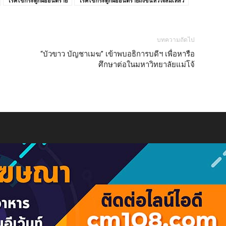
โรคไขกระดูกฝ่ออันตราย
โรคไขกระดูกฝ่ออันตรายถึงขั้นหัวใจล้มเหลว
บทความถัดไป
“บัวขาว บัญชาเมฆ” เข้าพบอธิการบดีฯ เพื่อหารือ
ศึกษาต่อในมหาวิทยาลัยแม่โจ้