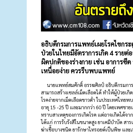
อธิบดีกรมการแพทย์เผยโรคไขก
ระด
ป่วยในไทยมีอัตรา
การเกิด 4 รายต
ผิดปกติของร่าง
กาย เช่น อาการซีด
เหนื่อยง่าย ควรรีบพบแพทย์
นายแพทย์สมศักดิ์ อรรฆศิลป์ อธิบดีกรมการแ
สามารถสร้างเซลล์เ
ม็ดเล
ือดได้ ทำให้ผู้ป่วยเก
โรคง่ายจากเม็ดเลือดขาวต่ำ
ในประเทศไทยพบอั
อายุ 15 -25 ปี และมากกว่า 60 ปี โดยเพศช
ทราบสาเหต
ุของการเกิดโรค แต่อาจเกิดได้จาก
ได้แก่ การรับรังสีในขนาดสูง ยาเคมีบำบัด สา
ฆ่าเชื้อบางชนิด ยารักษาไทรอยด์เป็นพิษ และภา