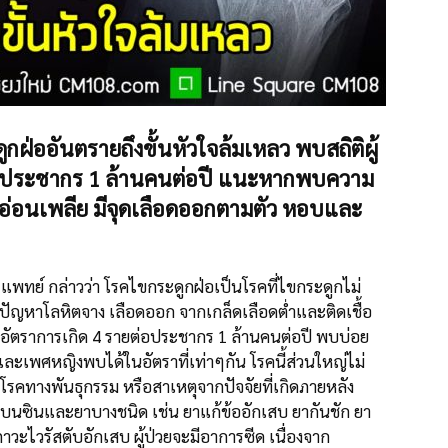
ูกฝ่ออันตรายถึงขั้นหัวใ
จล้มเหลว พบสถิติผู้
่อประชากร 1 ล้านคนต่อปี แนะหากพบความ
 อ่อนเพลีย มีจุดเลือดออกตามตัว หอบและ
พทย์ กล่าวว่า โรคไขกระดูกฝ่อเป็นโรคที่ไข
กระดูกไม่
ิดปัญหาโลหิต
จาง เลือดออก จากเกล็ดเลือดต่ำและติดเชื้
อ
ตราการเกิด 4 รายต่อประชากร 1 ล้านคนต่อปี พบบ่อย
ายและเพศหญิงพบได้ใน
อัตราที่เท่าๆกัน โรคนี้ส่วนใหญ่ไม่
โรคทางพันธุกรรม หรือสาเหตุจากปัจจัยที่เกิด
ภายหลัง
รเบนซินและยาบางชนิด เช่น ยาแก้ข้ออักเสบ ยากันชัก ยา
วะไวรัสตับอักเสบ ผู้ป่วยจะมีอาการซีด เนื่องจาก