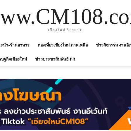
ww.CM108.c
เชียงใหม่ ร้อยแปด
แนะนำ-ร้านอาหาร
ท่องเที่ยวเชียงใหม่ ภาคเหนือ
ข่าวกิจกรรม งานอีเ
รษฐกิจเชียงใหม่
ข่าวประชาสัมพันธ์ PR