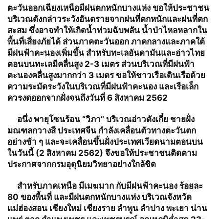
ตะวันออกเฉียงเหนือมีฝนตกหนักบางแห่ง ขอให้ประชาชน
บริเวณดังกล่าวระวังอันตรายจากฝนที่ตกหนักและฝนที่ตก
สะสม ซึ่งอาจทำให้เกิดน้ำท่วมฉับพลัน น้ำป่าไหลหลากใน
พื้นที่เสี่ยงภัยได้ ส่วนภาคตะวันออก ภาคกลางและภาคใต้
มีฝนฟ้าคะนองเพิ่มขึ้น สำหรับทะเลอันดามันและอ่าวไทย
ตอนบนทะเลมีคลื่นสูง 2-3 เมตร ส่วนบริเวณที่มีฝนฟ้า
คะนองคลื่นสูงมากกว่า 3 เมตร ขอให้ชาวเรือเดินเรือด้วย
ความระมัดระวังในบริเวณที่มีฝนฟ้าคะนอง และเรือเล็ก
ควรงดออกจากฝั่งจนถึงวันที่ 6 สิงหาคม 2562
อนึ่ง พายุโซนร้อน “วิภา” บริเวณอ่าวตังเกี๋ย ชายฝั่ง
มณฑลกวางสี ประเทศจีน กำลังเคลื่อนตัวทางตะวันตก
อย่างช้า ๆ และจะเคลื่อนขึ้นฝั่งประเทศเวียดนามตอนบน
ในวันนี้ (2 สิงหาคม 2562) จึงขอให้ประชาชนติดตาม
ประกาศจากกรมอุตุนิยมวิทยาอย่างใกล้ชิด
สำหรับภาคเหนือ มีเมฆมาก กับมีฝนฟ้าคะนอง ร้อยละ
80 ของพื้นที่ และมีฝนตกหนักบางแห่ง บริเวณจังหวัด
แม่ฮ่องสอน เชียงใหม่ เชียงราย ลำพูน ลำปาง พะเยา น่าน