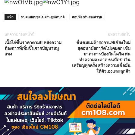
แท็ก
พบคนสอบชุด A ผ่านสูงผิดปกติ
สอบท้องถิ่นส่อเค้าวุ่น
บทความก่อนหน้านี้
บทความถัดไป
เนื้อไก่ขึ้นราคาตาม!! หลังความ
ชื่นชมแม่ค้ารถกาแฟเชียงใหม่
ต้องการที่เพิ่มขึ้นจากปัญหาหมู
สุดอนามัยการ์ดไม่เคยตก เข้ม
แพง
มาตรการป้องกันโควิด พ่น
ทำความสะอาด ธนบัตร-เงิน
เหรียญทุกครั้ง สร้างความเชื่อมั่น
ให้ตัวเองและลูกค้า