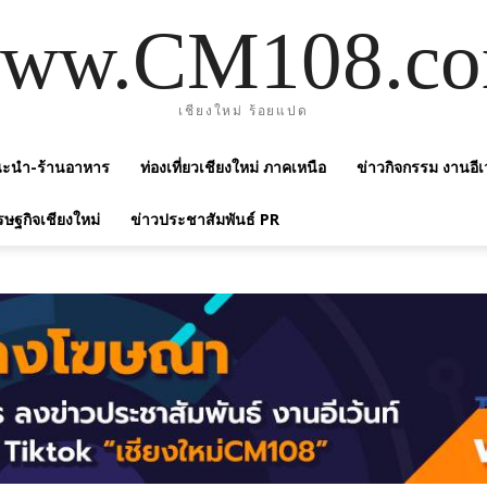
ww.CM108.c
เชียงใหม่ ร้อยแปด
แนะนำ-ร้านอาหาร
ท่องเที่ยวเชียงใหม่ ภาคเหนือ
ข่าวกิจกรรม งานอีเ
รษฐกิจเชียงใหม่
ข่าวประชาสัมพันธ์ PR