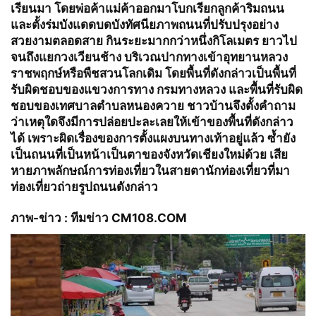
เรียนมา โดยพ่อค้าแม่ค้าออกมาโบกเรียกลูกค้าริมถนน
และตั้งร่มบังแดดบดบังทัศนียภาพถนนที่ปรับปรุงอย่าง
สวยงามตลอดสาย กินระยะมากกว่าหนึ่งกิโลเมตร ยาวไป
จนถึงแยกวงเวียนช้าง บริเวณปากทางเข้าอุทยานหลวง
ราชพฤกษ์หรือพืชสวนโลกเดิม โดยพื้นที่ดังกล่าวเป็นพื้นที่
รับผิดชอบของแขวงการทาง กรมทางหลวง และพื้นที่รับผิด
ชอบของเทศบาลตำบลหนองควาย ชาวบ้านจึงตั้งคำถาม
ว่าเหตุใดจึงมีการปล่อยปะละเลยให้เข้าของพื้นที่ดังกล่าว
ได้ เพราะผิดเรื่องของการตั้งแผงบนทางเท้าอยู่แล้ว ซ้ำยัง
เป็นถนนที่เป็นหน้าเป็นตาของจังหวัดเชียงใหม่ด้วย เสีย
หายภาพลักษณ์การท่องเที่ยวในสายตานักท่องเที่ยวที่มา
ท่องเที่ยวถ่ายรูปถนนดังกล่าว
ภาพ-ข่าว : ทีมข่าว
CM108.COM