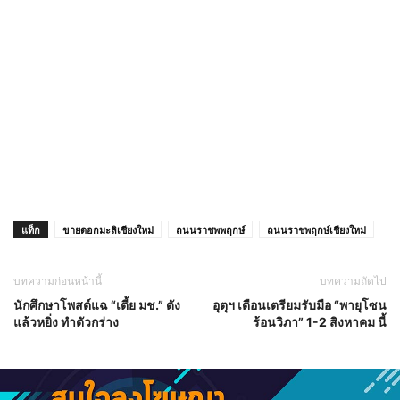
แท็ก
ขายดอกมะลิเชียงใหม่
ถนนราชพพฤกษ์
ถนนราชพฤกษ์เชียงใหม่
บทความก่อนหน้านี้
บทความถัดไป
นักศึกษาโพสต์แฉ “เตี้ย มช.” ดัง
อุตุฯ เตือนเตรียมรับมือ “พายุโซน
แล้วหยิ่ง ทำตัวกร่าง
ร้อนวิภา” 1-2 สิงหาคม นี้