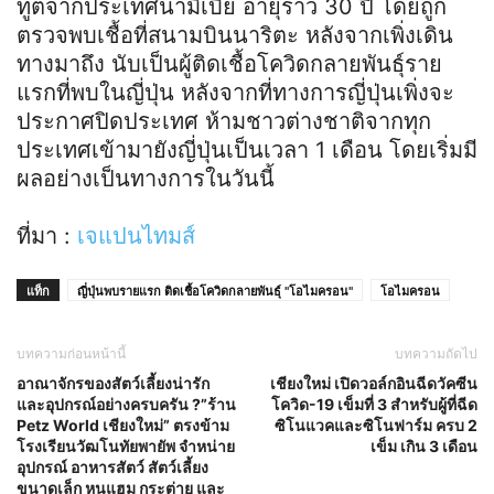
ทูตจากประเทศนามิเบีย อายุราว 30 ปี โดยถูก
ตรวจพบเชื้อที่สนามบินนาริตะ หลังจากเพิ่งเดิน
ทางมาถึง นับเป็นผู้ติดเชื้อโควิดกลายพันธุ์ราย
แรกที่พบในญี่ปุ่น หลังจากที่ทางการญี่ปุ่นเพิ่งจะ
ประกาศปิดประเทศ ห้ามชาวต่างชาติจากทุก
ประเทศเข้ามายังญี่ปุ่นเป็นเวลา 1 เดือน โดยเริ่มมี
ผลอย่างเป็นทางการในวันนี้
ที่มา :
เจแปนไทมส์
แท็ก
ญี่ปุ่นพบรายแรก ติดเชื้อโควิดกลายพันธุ์ "โอไมครอน"
โอไมครอน
บทความก่อนหน้านี้
บทความถัดไป
อาณาจักรของสัตว์เลี้ยงน่ารัก
เชียงใหม่ เปิดวอล์กอินฉีดวัคซีน
และอุปกรณ์อย่างครบครัน ?”ร้าน
โควิด-19 เข็มที่ 3 สำหรับผู้ที่ฉีด
Petz World เชียงใหม่” ตรงข้าม
ซิโนแวคและซิโนฟาร์ม ครบ 2
โรงเรียนวัฒโนทัยพายัพ จำหน่าย
เข็ม เกิน 3 เดือน
อุปกรณ์ อาหารสัตว์ สัตว์เลี้ยง
ขนาดเล็ก หนูแฮม กระต่าย และ