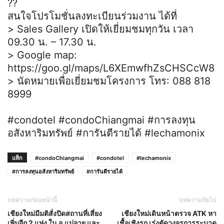
??
สนใจโปรโมชั่นลงทะเบียนร่วมงาน ได้ที่
> Sales Gallery เปิดให้เยี่ยมชมทุกวัน เวลา
09.30 น. – 17.30 น.
> Google map:
https://goo.gl/maps/L6XEmwfhZsCHSCcW8
> นัดหมายเพื่อเยี่ยมชมโครงการ โทร: 088 818
8999
#condotel #condoChiangmai #การลงทุน
อสังหาริมทรัพย์ #การันตีรายได้ #lechamonix
แท็ก
#condoChiangmai
#condotel
#lechamonix
#การลงทุนอสังหาริมทรัพย์
#การันตีรายได้
บทความก่อนหน้านี้
บทความถัดไป
เชียงใหม่มีมติสั่งปิดสถานที่เสี่ยง
เชียงใหม่เดินหน้าตรวจ ATK หา
เพิ่มอีก 2 แห่ง ใน อ.แม่อาย และ
เชื้อเชิงรุก เร่งตัดวงจรการระบาด