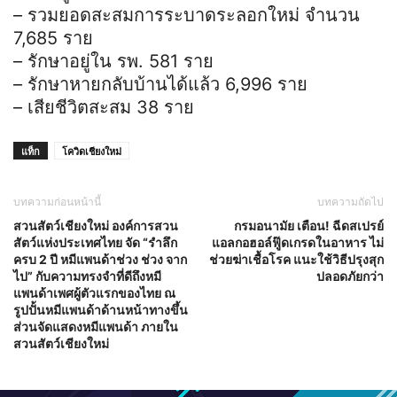
– รวมยอดสะสมการระบาดระลอกใหม่ จำนวน
7,685 ราย
– รักษาอยู่ใน รพ. 581 ราย
– รักษาหายกลับบ้านได้แล้ว 6,996 ราย
– เสียชีวิตสะสม 38 ราย
แท็ก
โควิดเชียงใหม่
บทความก่อนหน้านี้
บทความถัดไป
สวนสัตว์เชียงใหม่ องค์การสวน
กรมอนามัย เตือน! ฉีดสเปรย์
สัตว์แห่งประเทศไทย จัด “รำลึก
แอลกอฮอล์ฟู๊ดเกรดในอาหาร ไม่
ครบ 2 ปี หมีแพนด้าช่วง ช่วง จาก
ช่วยฆ่าเชื้อโรค แนะใช้วิธีปรุงสุก
ไป” กับความทรงจำที่ดีถึงหมี
ปลอดภัยกว่า
แพนด้าเพศผู้ตัวแรกของไทย ณ
รูปปั้นหมีแพนด้าด้านหน้าทางขึ้น
ส่วนจัดแสดงหมีแพนด้า ภายใน
สวนสัตว์เชียงใหม่