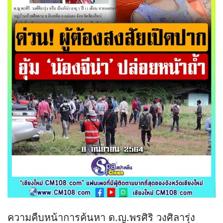
ความคืบหน้าการค้นหา ด.ญ.พรศิริ วงศิลารุ่ง