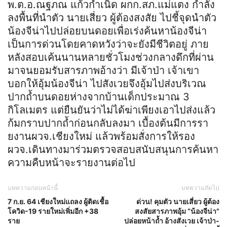
พ.ต.อ.ณฐภณ แก้วกำเนิด ผกก.สภ.แม่แตง กำลัง
ลงพื้นที่นำตัว นายเสี่ยว ผู้ต้องสงสัย ไปชี้จุดนำตัว
น้องจีน่าไปปล่อยบนดอยเพื่อเร่งค้นหาน้องจีน่า
เป็นการด่วนโดยคาดหวังว่าจะยังมีชีวิตอยู่ ภาย
หลังสอบเค้นนานหลายชั่วโมงช่วงกลางดึกที่ผ่าน
มาจนยอมรับสารภาพอ้างว่า มีเจ้าป่า เจ้าเขา
บอกให้อุ้มน้องจีน่า ไปสังเวยจึงอุ้มไปส่งบริเวณ
ปากถ้ำบนดอยห่างจากบ้านเด็กประมาณ 3
กิโลเมตร แต่ยืนยันว่าไม่ได้ฆ่าเพียงเอาไปส่งแล้ว
ก้มกราบปากถ้ำก่อนกลับลงมา เบื้องต้นมีการรา
ยงานผวจ.เชียงใหม่ แล้วพร้อมสั่งการให้รอง
ผวจ.เดินทางมาร่วมตรวจสอบสนับสนุนการค้นหา
ความคืบหน้าจะรายงานต่อไป
บทความก่อนหน้านี้
บทความถัดไป
7 ก.ย. 64 เชียงใหม่แถลง ผู้ติดเชื้อ
ด่วน! คุมตัว นายเสี่ยว ผู้ต้อง
โควิด-19 รายใหม่เพิ่มอีก +38
สงสัยสารภาพอุ้ม “น้องจีน่า”
ราย
ปล่อยหน้าถ้ำ อ้างสังเวย เจ้าป่า-