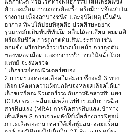
แต่กำเนิด หรือโรคทางพันธุกรรม เส้นเลือดแข็ง
ตัวและเสื่อม ภาวะการติดเชื้อ หรือมีการอักเสบใน
ร่างกาย เนื้องอกบางชนิด และอุบัติเหตุ เป็นต้น
อาการ ที่พบได้บ่อยที่สุดคือ ปวดศีรษะอย่าง
รุนแรงมักเป็นทันทีทันใด คลื่นไส้อาเจียน หมดสติ
หรือเสียชีวิต การถูกกดทับเส้นประสาท เช่น
คอแข็ง หรือปวดร้าวบริเวณใบหน้า การอุดตัน
ของหลอดเลือด และอาการชัก การวินิจฉัยโรค
แพทย์ จะส่งตรวจ
1.เอ็กซเรย์คอมพิวเตอร์สมอง
2.การตรวจหลอดเลือดในสมอง ซึ่งจะมี 3 ทาง
เลือก เพื่อหาความผิดปกติของหลอดเลือดได้แก่
เอ็กซเรย์คอมพิวเตอร์ร่วมกับการฉีดสารทึบแสง
(CTA) ตรวจคลื่นแม่เหล็กไฟฟ้าร่วมกับการฉีด
สารทึบแสง (MRA) การฉีดสารทึบแสงเข้าทาง
เส้นเลือด 3.การเจาะหลังใช้เมื่อต้องการพิสูจน์
ภาวะเลือดออกมาช่องใต้เยื่อหุ้มสมองอะแร็คน
อยด์ กรณีที่มองไม่เห็นใน CT Scan แพทย์จะ