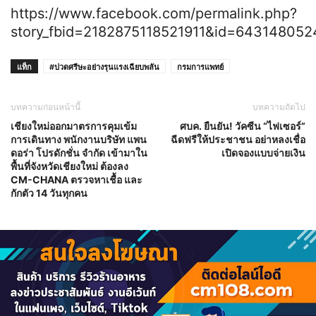
https://www.facebook.com/permalink.php?
story_fbid=2182875118521911&id=64314805
แท็ก
#ปวดศรีษะอย่างรุนแรงเฉียบพลัน
กรมการแพทย์
บทความก่อนหน้านี้
บทความถัดไป
เชียงใหม่ออกมาตรการคุมเข้ม
ศบค. ยืนยัน! วัคซีน “ไฟเซอร์”
การเดินทาง พนักงานบริษัท แพน
ฉีดฟรีให้ประชาชน อย่าหลงเชื่อ
ดอร่า โปรดักชั่น จำกัด เข้ามาใน
เปิดจองแบบจ่ายเงิน
พื้นที่จังหวัดเชียงใหม่ ต้องลง
CM-CHANA ตรวจหาเชื้อ และ
กักตัว 14 วันทุกคน