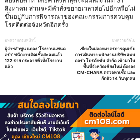
สองสัปดาห์ โดยคำสั่งล่าสุดจะมีผลถึงวันที่ 31
สิงหาคม ส่วนจะมีคำสั่งขยายเวลาต่อไปอีกหรือไม่
ขึ้นอยู่กับการพิจารณาของคณะกรรมการควบคุม
โรคติดต่อจังหวัดอีกครั้ง
บทความก่อนหน้านี้
บทความถัดไป
ผู้ว่าฯลำพูน แถลง ‘โรงงานแพนด
เชียงใหม่ออกมาตรการคุมเข้ม
อร่า’ พนักงานติดเชื้อสะสมแล้ว
การเดินทาง พนักงานบริษัท แพน
122 ราย กระจายทั่วทั้งโรงงาน
ดอร่า โปรดักชั่น จำกัด เข้ามาใน
แล้ว
พื้นที่จังหวัดเชียงใหม่ ต้องลง
CM-CHANA ตรวจหาเชื้อ และ
กักตัว 14 วันทุกคน