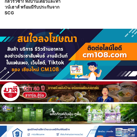
กลัวรั่วซ้ำ! ทั้งบ้านเดี่ยวและทา
วน์เฮาส์ พร้อมมีรับประกันจาก
SCG