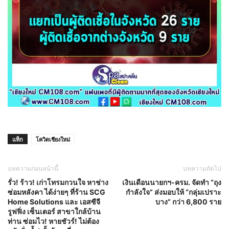
แท็ก
โควิดเชียงใหม่
บทความก่อนหน้านี้
บทความถัดไป
รั่ว! ร้าว! เก่าโทรมกวนใจ หาช่าง
เงินเดือนนายกฯ-ครม. จัดทำ “ถุง
ซ่อมหลังคา ได้ง่ายๆ ที่ร้าน SCG
กำลังใจ” ส่งมอบให้ “กลุ่มเปราะ
Home Solutions และ เอสซีจี
บาง” กว่า 6,800 ราย
รูฟฟิ่ง เซ็นเตอร์ สาขาใกล้บ้าน
ท่าน ซ่อมไว! หายชัวร์! ไม่ต้อง