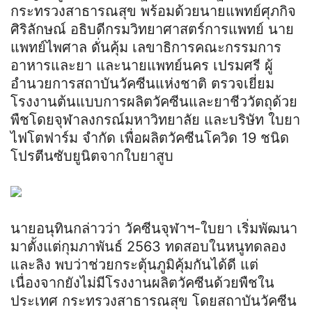
กระทรวงสาธารณสุข พร้อมด้วยนายแพทย์ศุภกิจ
ศิริลักษณ์ อธิบดีกรมวิทยาศาสตร์การแพทย์ นาย
แพทย์ไพศาล ดั่นคุ้ม เลขาธิการคณะกรรมการ
อาหารและยา และนายแพทย์นคร เปรมศรี ผู้
อำนวยการสถาบันวัคซีนแห่งชาติ ตรวจเยี่ยม
โรงงานต้นแบบการผลิตวัคซีนและยาชีววัตถุด้วย
พืชโดยจุฬาลงกรณ์มหาวิทยาลัย และบริษัท ใบยา
ไฟโตฟาร์ม จำกัด เพื่อผลิตวัคซีนโควิด 19 ชนิด
โปรตีนซับยูนิตจากใบยาสูบ
นายอนุทินกล่าวว่า วัคซีนจุฬาฯ-ใบยา เริ่มพัฒนา
มาตั้งแต่กุมภาพันธ์ 2563 ทดสอบในหนูทดลอง
และลิง พบว่าช่วยกระตุ้นภูมิคุ้มกันได้ดี แต่
เนื่องจากยังไม่มีโรงงานผลิตวัคซีนด้วยพืชใน
ประเทศ กระทรวงสาธารณสุข โดยสถาบันวัคซีน