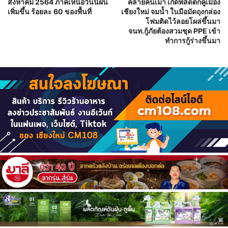
สิงหาคม 2564 ภาคเหนือวันนี้ฝน
คล้ายคนเมา เกิดพลัดตกคูเมือง
เพิ่มขึ้น ร้อยละ 60 ของพื้นที่
เชียงใหม่ จมน้ำ ในมือมัดถุงกล่อง
โฟมติดไว้ลอยโผล่ขึ้นมา
จนท.กู้ภัยต้องสวมชุด PPE เข้า
ทำการกู้ร่างขึ้นมา