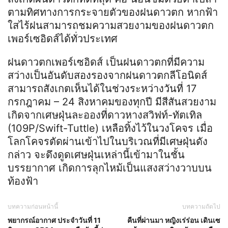
ตามทิศทางการกระจายตัวของฝนดาวตก หากฟ้า
ใสไร้ฝนสามารถชมความสวยงามของฝนดาวตก
เพอร์เซอิดส์ได้ทั่วประเทศ
ฝนดาวตกเพอร์เซอิดส์ เป็นฝนดาวตกที่มีความ
สว่างเป็นอันดับสองรองจากฝนดาวตกลีโอนิดส์
สามารถสังเกตเห็นได้ในช่วงระหว่างวันที่ 17
กรกฎาคม – 24 สิงหาคมของทุกปี มีสีสันสวยงาม
เกิดจากเศษฝุ่นละอองที่ดาวหางสวิฟท์-ทัตเทิล
(109P/Swift-Tuttle) เหลือทิ้งไว้ในวงโคจร เมื่อ
โลกโคจรตัดผ่านเข้าไปในบริเวณที่มีเศษฝุ่นดัง
กล่าว จะดึงดูดเศษฝุ่นเหล่านี้เข้ามาในชั้น
บรรยากาศ เกิดการลุกไหม้เป็นแสงสว่างวาบบน
ท้องฟ้า
บทความก่อนหน้านี้
บทความถัดไป
พยากรณ์อากาศ ประจำวันที่ 11
คืนที่ผ่านมา หญิงเร่ร่อน เดินเซ