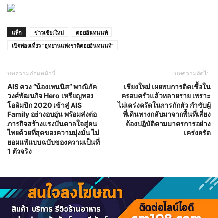
แท็ก
ข่าวเชียงใหม่
ดอยอินทนนท์
เปิดท่องเที่ยว "อุทยานแห่งชาติดอยอินทนนท์"
บทความก่อนหน้านี้
บทความถัดไป
AIS ควง “น้องเทนนิส” พาณิภัค
เชียงใหม่ เผยพบการติดเชื้อใน
วงศ์พัฒนกิจ Hero เหรียญทอง
ครอบครัวแล้วหลายราย เพราะ
โอลิมปิก 2020 เข้าสู่ AIS
ไม่เคร่งครัดในการกักตัว กำชับผู้
Family อย่างอบอุ่น พร้อมส่งต่อ
ที่เดินทางกลับมาจากพื้นที่เสี่ยง
ภารกิจสร้างแรงบันดาลใจสู่คน
ต้องปฏิบัติตามมาตรการอย่าง
ไทยด้วยที่สุดของความมุ่งมั่น ไม่
เคร่งครัด
ยอมแพ้แบบฉบับของความเป็นที่
1 ตัวจริง