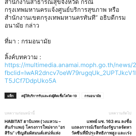
สำนักงานสาธารณสุขจังหวัด กรณี
กรุงเทพมหานครแจ้งศูนย์บริการสุขภาพ หรือ
สำนักงานเขตกรุงเทพมหานครทันที” อธิบดีกรม
อนามัย กล่าว
ที่มา : กรมอนามัย
ลิ้งค์บทความ :
https://multimedia.anamai.moph.go.th/news/
fbclid=IwAR2dncv7oeW79rugqUk_2UPTJkcV1
T5JCf7DdpUko5A
แท็ก
#ผู้ให้บริการรับและส่งผู้ติดเชื้อโควิด-19
กรมอนามัย
บทความก่อนหน้านี้
บทความถัดไป
HABITAT ฮาบิแทท (วงแหวน –
แพทย์ มช. 163 คน ลงชื่อ
สันกำแพง) โครงการใหม่จาก “อร
แถลงการณ์เรียกร้องรัฐบาลจัดหา
สิริน” เชิญสัมผัสมนต์เสน่ห์แห่ง
วัคซีนที่มีประสิทธิภาพสูง และเร่ง