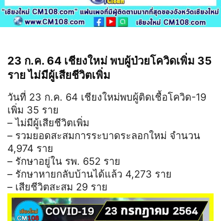
23 ก.ค. 64 เชียงใหม่ พบผู้ป่วยโควิดเพิ่ม 35
ราย ไม่มีผู้เสียชีวิตเพิ่ม
วันที่ 23 ก.ค. 64 เชียงใหม่พบผู้ติดเชื้อโควิด-19
เพิ่ม 35 ราย
– ไม่มีผู้เสียชีวิตเพิ่ม
– รวมยอดสะสมการระบาดระลอกใหม่ จำนวน
4,974 ราย
– รักษาอยู่ใน รพ. 652 ราย
– รักษาหายกลับบ้านได้แล้ว 4,273 ราย
– เสียชีวิตสะสม 29 ราย