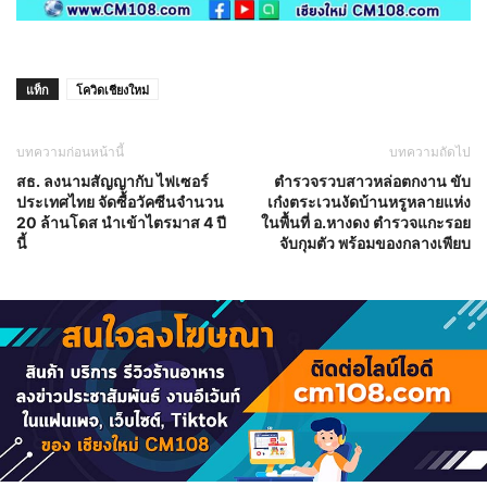
แท็ก
โควิดเชียงใหม่
บทความก่อนหน้านี้
บทความถัดไป
สธ. ลงนามสัญญากับ ไฟเซอร์
ตำรวจรวบสาวหล่อตกงาน ขับ
ประเทศไทย จัดซื้อวัคซีนจำนวน
เก๋งตระเวนงัดบ้านหรูหลายแห่ง
20 ล้านโดส นำเข้าไตรมาส 4 ปี
ในพื้นที่ อ.หางดง ตำรวจแกะรอย
นี้
จับกุมตัว พร้อมของกลางเพียบ