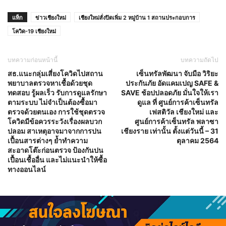
แท็ก
ข่าวเชียงใหม่
เชียงใหม่สั่งปิดเพิ่ม 2 หมู่บ้าน 1 สถานประกอบการ
โควิด-19 เชียงใหม่
บทความก่อนหน้านี้
บทความถัดไป
สธ.แนะกลุ่มเสี่ยงโควิดไปสถาน
เซ็นทรัลพัฒนา จับมือ วิริยะ
พยาบาลตรวจหาเชื้อด้วยชุด
ประกันภัย อัดแคมเปญ SAFE &
ทดสอบ รู้ผลเร็ว รับการดูแลรักษา
SAVE ช้อปปลอดภัย มั่นใจให้เรา
ตามระบบ ไม่จำเป็นต้องซื้อมา
ดูแล ที่ ศูนย์การค้าเซ็นทรัล
ตรวจด้วยตนเอง การใช้ชุดตรวจ
เฟสติวัล เชียงใหม่ และ
โควิดมีข้อควรระวังเรื่องผลบวก
ศูนย์การค้าเซ็นทรัล พลาซา
ปลอม สาเหตุอาจมาจากการปน
เชียงราย เท่านั้น ตั้งแต่วันนี้ – 31
เปื้อนสารต่างๆ ย้ำทำความ
ตุลาคม 2564
สะอาดโต๊ะก่อนตรวจ ป้องกันปน
เปื้อนเชื้ออื่น และไม่แนะนำให้ซื้อ
ทางออนไลน์