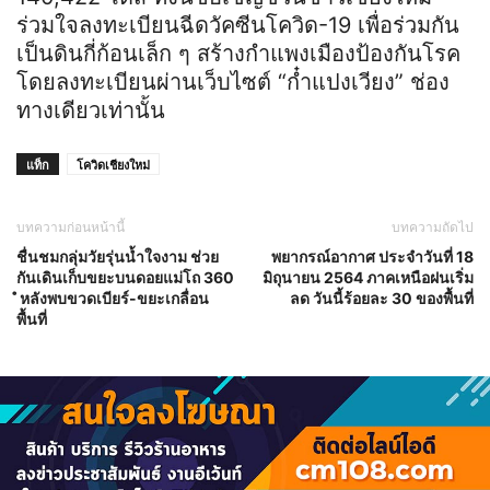
ร่วมใจลงทะเบียนฉีดวัคซีนโควิด-19 เพื่อร่วมกัน
เป็นดินกี่ก้อนเล็ก ๆ สร้างกำแพงเมืองป้องกันโรค
โดยลงทะเบียนผ่านเว็บไซต์ “ก๋ำแปงเวียง” ช่อง
ทางเดียวเท่านั้น
แท็ก
โควิดเชียงใหม่
บทความก่อนหน้านี้
บทความถัดไป
ชื่นชมกลุ่มวัยรุ่นน้ำใจงาม ช่วย
พยากรณ์อากาศ ประจำวันที่ 18
กันเดินเก็บขยะบนดอยแม่โถ 360
มิถุนายน 2564 ภาคเหนือฝนเริ่ม
ํ หลังพบขวดเบียร์-ขยะเกลื่อน
ลด วันนี้ร้อยละ 30 ของพื้นที่
พื้นที่