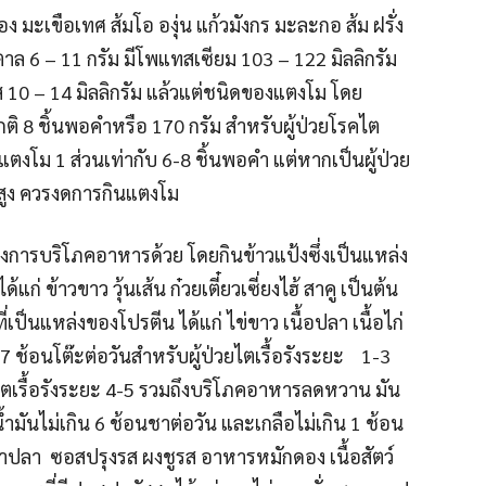
อง มะเขือเทศ ส้มโอ องุ่น แก้วมังกร มะละกอ ส้ม ฝรั่ง
ตาล 6 – 11 กรัม มีโพแทสเซียม 103 – 122 มิลลิกรัม
ส 10 – 14 มิลลิกรัม แล้วแต่ชนิดของแตงโม โดย
 8 ชิ้นพอคำหรือ 170 กรัม สำหรับผู้ป่วยโรคไต
 แตงโม 1 ส่วนเท่ากับ 6-8 ชิ้นพอคำ แต่หากเป็นผู้ป่วย
ดสูง ควรงดการกินแตงโม
เรื่องการบริโภคอาหารด้วย โดยกินข้าวแป้งซึ่งเป็นแหล่ง
่ ข้าวขาว วุ้นเส้น ก๋วยเตี๋ยวเซี่ยงไฮ้ สาคู เป็นต้น
ี่เป็นแหล่งของโปรตีน ได้แก่ ไข่ขาว เนื้อปลา เนื้อไก่
กิน 7 ช้อนโต๊ะต่อวันสำหรับผู้ป่วยไตเรื้อรังระยะ 1-3
ยไตเรื้อรังระยะ 4-5 รวมถึงบริโภคอาหารลดหวาน มัน
้ำมันไม่เกิน 6 ช้อนชาต่อวัน และเกลือไม่เกิน 1 ช้อน
 น้ำปลา ซอสปรุงรส ผงชูรส อาหารหมักดอง เนื้อสัตว์