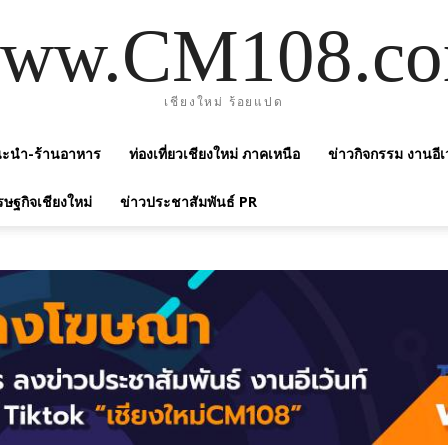
ww.CM108.c
เชียงใหม่ ร้อยแปด
แนะนำ-ร้านอาหาร
ท่องเที่ยวเชียงใหม่ ภาคเหนือ
ข่าวกิจกรรม งานอีเ
รษฐกิจเชียงใหม่
ข่าวประชาสัมพันธ์ PR