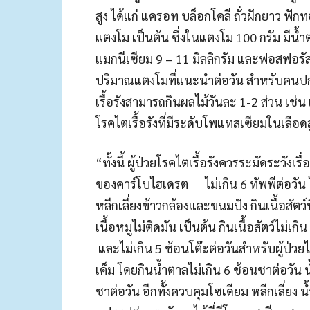
สูง ได้แก่ แครอท บล็อกโคลี ถั่วฝักยาว ฟักท
แตงโม เป็นต้น ซึ่งในแตงโม 100 กรัม มีน้ำ
แมกนีเซียม 9 – 11 มิลลิกรัม และฟอสฟอรั
ปริมาณแตงโมที่แนะนำต่อวัน สำหรับคนปกติ
เรื้อรังสามารถกินผลไม้วันละ 1-2 ส่วน เช่น
โรคไตเรื้อรังที่มีระดับโพแทสเซียมในเลือ
“ทั้งนี้ ผู้ป่วยโรคไตเรื้อรังควรระมัดระวัง
ของคาร์โบไฮเดรต ไม่เกิน 6 ทัพพีต่อวัน ได้แก
หลีกเลี่ยงข้าวกล้องและขนมปัง กินเนื้อสัตว์ท
เนื้อหมูไม่ติดมัน เป็นต้น กินเนื้อสัตว์ไม่เ
และไม่เกิน 5 ช้อนโต๊ะต่อวันสำหรับผู้ป่ว
เค็ม โดยกินน้ำตาลไม่เกิน 6 ช้อนชาต่อวัน น
ชาต่อวัน อีกทั้งควบคุมโซเดียม หลีกเลี่ยง