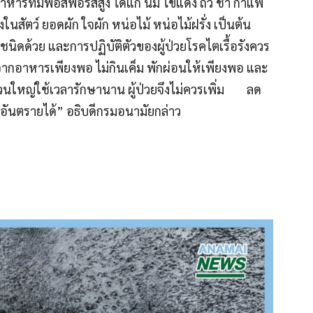
าหารที่มีฟอสฟอรัสสูง ได้แก่ นม ไข่แดง ถั่ว ชา กาแฟ
องในสัตว์ ยอดผัก ใจผัก หน่อไม้ หน่อไม้ฝรั่ง เป็นต้น
ุกชนิดด้วย และการปฏิบัติตัวของผู้ป่วยโรคไตเรื้อรังควร
นจากอาหารเพียงพอ ไม่กินเค็ม พักผ่อนให้เพียงพอ และ
วนใหญ่ใช้เวลารักษานาน ผู้ป่วยจึงไม่ควรเพิ่ม ลด
อันตรายได้” อธิบดีกรมอนามัยกล่าว