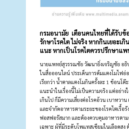
กรมอนามัย เตือนคนไทยที่ได้รับข้อ
รักษาโรคไต ไม่จริง หากกินเยอะเกิ
แนะ หากเป็นโรคไตควรปรึกษาแพทย
นายแพทย์สุวรรณชัย วัฒนายิ่งเจริญชัย อธิบ
ในสื่อออนไลน์ ประเด็นการต้มแตงโมไฟอ่อนผ
เรียกว่า น้ำตาลแตงโมกินครั้งละ 1 ช้อนโต๊ะ 
แนะนำในเรื่องนี้ไม่เป็นความจริง แต่อย่
เกินไป ก็มีความเสี่ยงต่อโรคอ้วน เบาหวาน 
และจำกัดอาหารตามระยะของโรคไตเรื้อรัง 
ฟอสฟอรัสมาก และต้องควบคุมอาหารตา
เฉพาะ ผู้ที่มีระดับโพแทสเซียมในเลือดสู