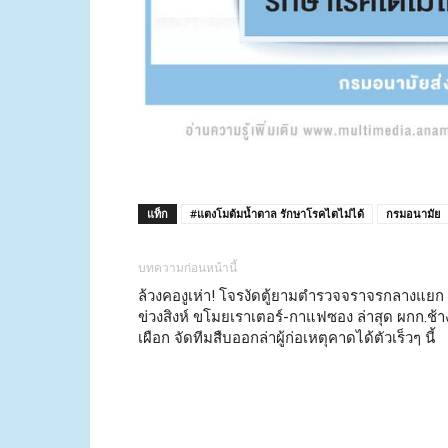
แท็ก
#แตงโมต้มน้ำตาล รักษาโรคไตไม่ได้
กรมอนามัย
บทความก่อนหน้านี้
ล้วงคองูเห่า! โจรงัดตู้ยามตำรวจจราจรกลางแยก
ข่วงสิงห์ ขโมยเราเตอร์-กาแฟซอง ล่าสุด ผกก.ช้า
เผือก จัดทีมสืบออกล่าผู้ก่อเหตุคาดได้ตัวเร็วๆ นี้