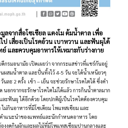
มูลจากสื่อโซเชียล แตงโม ต้มน้ำตาล เพื่อ
นไป เสี่ยงเป็นโรคอ้วน เบาหวาน และฟันผุได้
์ และควบคุมอาหารให้เหมาะกับร่างกาย
ดีกรมอนามัย เปิดเผยว่า จากกระแสข่าวที่แชร์กันอยู่
สมน้ำตาล และปั่นทิ้งไว้ 4-5 วัน จะได้น้ำเหนียวๆ
วันละ 2 ครั้ง เช้า – เย็น จะช่วยรักษาโรคไตได้ ซึ่งคำ
างใด นอกจากจะรักษาโรคไตไม่ได้แล้ว การกินน้ำตาลมาก
และฟันผุ ได้อีกด้วย โดยปกติผู้เป็นโรคไตต้องควบคุม
ไม่กินอาหารที่มีโซเดียม โพแทสเซียม และ
มคำแนะนำของแพทย์และนักกำหนดอาหาร โดย
ง ต้องงดกินผักและผลไม้ที่มีโพแทสเซียมปานกลางและ