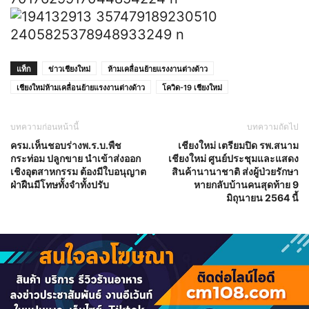
แท็ก
ข่าวเชียงใหม่
ห้ามเคลื่อนย้ายแรงงานต่างด้าว
เชียงใหม่ห้ามเคลื่อนย้ายแรงงานต่างด้าว
โควิด-19 เชียงใหม่
บทความก่อนหน้านี้
บทความถัดไป
ครม.เห็นชอบร่างพ.ร.บ.พืช
เชียงใหม่ เตรียมปิด รพ.สนาม
กระท่อม ปลูกขาย นำเข้าส่งออก
เชียงใหม่ ศูนย์ประชุมและแสดง
เชิงอุตสาหกรรม ต้องมีใบอนุญาต
สินค้านานาชาติ ส่งผู้ป่วยรักษา
ฝ่าฝืนมีโทษทั้งจำทั้งปรับ
หายกลับบ้านคนสุดท้าย 9
มิถุนายน 2564 นี้