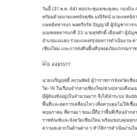
วันนี้ (31 พ.ค. 64) หอประชุมเดชะตุงคะ กองบิน 4
พร้อมด้วยนายแพทย์จตุชัย มณีรัตน์ นายแพทย์สา
แพทย์ทหารบก พลตรีจรัส ปัญญาดี ผู้บัญชาการกอ
มณฑลทหารบกที่ 33 นายสุรศักดิ์ เผื่อนคำ ผู้บั
อำเภอแม่แตง ร่วมแถลงสรุปผลการดำเนินงาน 
เชียงใหม่ และการส่งคืนพื้นที่ปลอดภัยแก่กรมราช
นายเจริญฤทธิ์ สงวนสัตย์ ผู้ว่าราชการจังหวัดเช
วิด-19 ในเรือนจำกลางเชียงใหม่ช่วงปลายเดือนเ
มีผู้ต้องขังอยู่เป็นจำนวนมาก จึงได้นำระบบ B
พื้นที่และลดการเคลื่อนไหว เพื่อควบคุมไม่ให้เชื
พฤษภาคม ที่ผ่านมา ขณะนี้ถือว่าพื้นที่เรือนจำก
ราชทัณฑ์และจังหวัดเชียงใหม่ พร้อมขอบคุณทุกภ
ความสะดวกในด้านต่าง ๆ ทำให้การดำเนินงานในครั้