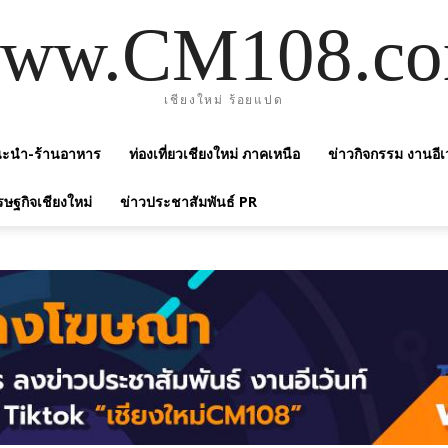
ww.CM108.c
เชียงใหม่ ร้อยแปด
แนะนำ-ร้านอาหาร
ท่องเที่ยวเชียงใหม่ ภาคเหนือ
ข่าวกิจกรรม งานอีเ
รษฐกิจเชียงใหม่
ข่าวประชาสัมพันธ์ PR