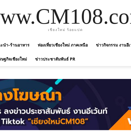
ww.CM108.c
เชียงใหม่ ร้อยแปด
แนะนำ-ร้านอาหาร
ท่องเที่ยวเชียงใหม่ ภาคเหนือ
ข่าวกิจกรรม งานอีเ
รษฐกิจเชียงใหม่
ข่าวประชาสัมพันธ์ PR