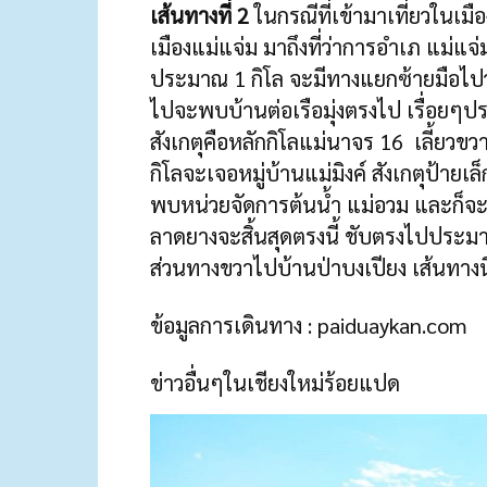
เส้นทางที่ 2
ในกรณีที่เข้ามาเที่ยวในเมื
เมืองแม่แจ่ม มาถึงที่ว่าการอำเภ แม่แจ่
ประมาณ 1 กิโล จะมีทางแยกซ้ายมือไปว
ไปจะพบบ้านต่อเรือมุ่งตรงไป เรื่อยๆป
สังเกตุคือหลักกิโลแม่นาจร 16 เลี้ยวขว
กิโลจะเจอหมู่บ้านแม่มิงค์ สังเกตุป้าย
พบหน่วยจัดการต้นน้ำ แม่อวม และก็จะ
ลาดยางจะสิ้นสุดตรงนี้ ชับตรงไปประ
ส่วนทางขวาไปบ้านป่าบงเปียง เส้นทาง
ข้อมูลการเดินทาง :
paiduaykan.com
ข่าวอื่นๆในเชียงใหม่ร้อยแปด