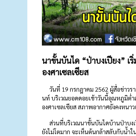
นาขั้นบันได “ป่าบงเปียง” เริ
องศาเซลเซียส
วันที่ 19 กรกฎาคม 2562 ผู้สื่อข่
นท์ บริเวณยอดดอยเช้าวันนี้อุณหภูมิต่ำส
องศาเซลเซียส สภาพอากาศยังคงหนาวเย
ส่วนที่บริเวณนาขั้นบันไดบ้านป่าบงเปี
ยังไม่โตมาก จะเห็นต้นกล้าสลับกับน้