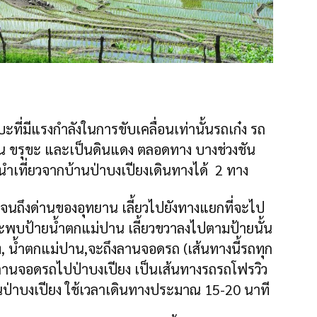
่มีแรงกำลังในการขับเคลื่อนเท่านั้นรถเก๋ง รถ
ชัน ขรุขะ และเป็นดินแดง ตลอดทาง บางช่วงชัน
นำเที่ยวจากบ้านป่าบงเปียงเดินทางได้ 2 ทาง
นถึงด่านของอุทยาน เลี้ยวไปยังทางแยกที่จะไป
จะพบป้ายน้ำตกแม่ปาน เลี้ยวขวาลงไปตามป้ายนั้น
, น้ำตกแม่ปาน,จะถึงลานจอดรถ (เส้นทางนี้รถทุก
ลานจอดรถไปป่าบงเปียง เป็นเส้นทางรถรถโฟรวิว
นป่าบงเปียง ใช้เวลาเดินทางประมาณ 15-20 นาที