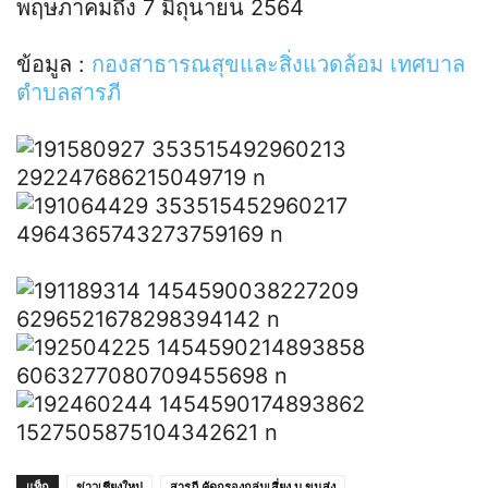
พฤษภาคมถึง 7 มิถุนายน 2564
ข้อมูล :
กองสาธารณสุขและสิ่งแวดล้อม เทศบาล
ตำบลสารภี
แท็ก
ข่าวเชียงใหม่
สารภี คัดกรองกลุ่มเสี่ยง บ.ขนส่ง