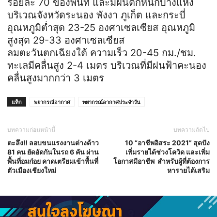
ร้อยละ 70 ของพื้นที่ และมีฝนตกหนักบางแห่ง
บริเวณจังหวัดระนอง พังงา ภูเก็ต และกระบี่
อุณหภูมิต่ำสุด 23-25 องศาเซลเซียส อุณหภูมิ
สูงสุด 29-33 องศาเซลเซียส
ลมตะวันตกเฉียงใต้ ความเร็ว 20-45 กม./ชม.
ทะเลมีคลื่นสูง 2-4 เมตร บริเวณที่มีฝนฟ้าคะนอง
คลื่นสูงมากกว่า 3 เมตร
แท็ก
พยากรณ์อากาศ
พยากรณ์อากาศประจำวัน
บทความก่อนหน้านี้
บทความถัดไป
ตะลึง‼️ ลอบขนแรงงานต่างด้าว
10 “อาชีพอิสระ 2021” สุดปัง
81 คน ยัดอัดกันในรถ 6 คัน ผ่าน
เพิ่มรายได้ช่วงโควิด และเพิ่ม
พื้นที่อมก๋อย คาดเตรียมเข้าพื้นที่
โอกาสมีอาชีพ สำหรับผู้ที่ต้องการ
ตัวเมืองเชียงใหม่
หารายได้เสริม