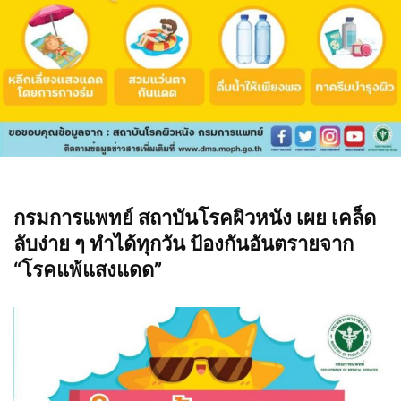
กรมการแพทย์ สถาบันโรคผิวหนัง
เผย เคล็ด
ลับง่าย ๆ ทำได้ทุกวัน ป้องกันอันตรายจาก
“โรคแพ้แสงแดด”