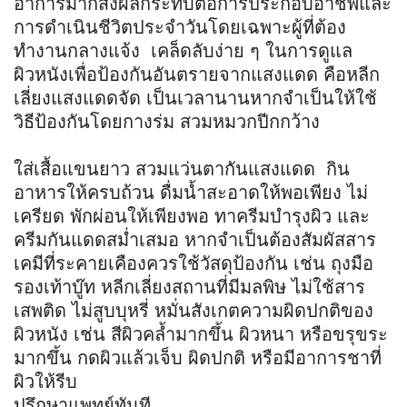
อาการมากส่งผลกระทบต่อการประกอบอาชีพและ
การดำเนินชีวิตประจำวันโดยเฉพาะผู้ที่ต้อง
ทำงานกลางแจ้ง เคล็ดลับง่าย ๆ ในการดูแล
ผิวหนังเพื่อป้องกันอันตรายจากแสงแดด คือหลีก
เลี่ยงแสงแดดจัด เป็นเวลานานหากจำเป็นให้ใช้
วิธีป้องกันโดยกางร่ม สวมหมวกปีกกว้าง
ใส่เสื้อแขนยาว สวมแว่นตากันแสงแดด กิน
อาหารให้ครบถ้วน ดื่มน้ำสะอาดให้พอเพียง ไม่
เครียด พักผ่อนให้เพียงพอ ทาครีมบำรุงผิว และ
ครีมกันแดดสม่ำเสมอ หากจำเป็นต้องสัมผัสสาร
เคมีที่ระคายเคืองควรใช้วัสดุป้องกัน เช่น ถุงมือ
รองเท้าบู๊ท หลีกเลี่ยงสถานที่มีมลพิษ ไม่ใช้สาร
เสพติด ไม่สูบบุหรี่ หมั่นสังเกตความผิดปกติของ
ผิวหนัง เช่น สีผิวคล้ำมากขึ้น ผิวหนา หรือขรุขระ
มากขึ้น กดผิวแล้วเจ็บ ผิดปกติ หรือมีอาการชาที่
ผิวให้รีบ
ปรึกษาแพทย์ทันที