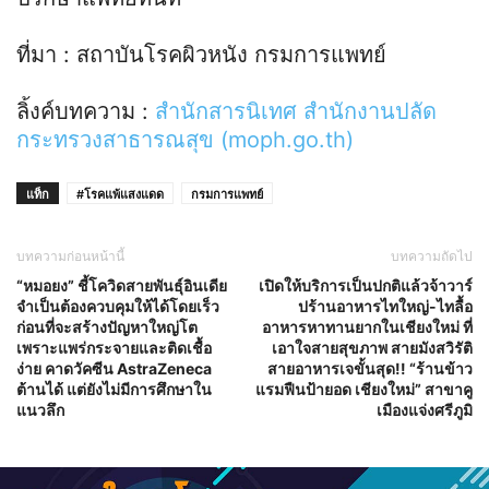
ที่มา : สถาบันโรคผิวหนัง กรมการแพทย์
ลิ้งค์บทความ :
สำนักสารนิเทศ สำนักงานปลัด
กระทรวงสาธารณสุข (moph.go.th)
แท็ก
#โรคแพ้แสงแดด
กรมการแพทย์
บทความก่อนหน้านี้
บทความถัดไป
“หมอยง” ชี้โควิดสายพันธุ์อินเดีย
เปิดให้บริการเป็นปกติแล้วจ้าวาร์
จำเป็นต้องควบคุมให้ได้โดยเร็ว
ปร้านอาหารไทใหญ่-ไทลื้อ
ก่อนที่จะสร้างปัญหาใหญ่โต
อาหารหาทานยากในเชียงใหม่ ที่
เพราะแพร่กระจายและติดเชื้อ
เอาใจสายสุขภาพ สายมังสวิรัติ
ง่าย คาดวัคซีน AstraZeneca
สายอาหารเจขั้นสุด!! “ร้านข้าว
ต้านได้ แต่ยังไม่มีการศึกษาใน
แรมฟืนป้ายอด เชียงใหม่” สาขาคู
แนวลึก
เมืองแจ่งศรีภูมิ