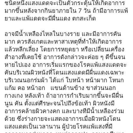
ชนิดหนึ่งแสงแดดจะเป็นตัวกระตุ้นให้เกิดอาการ
มากขึ้นหลังจากกินยาภายใน 7 วัน ถ้ามีอาการแพ้
ยาและแพ้แดดจะมีผื่นแดง ตกสะเก็ด
อาจมีน้ำเหลืองไหลในบางราย และมีอาการคัน
มาก ควรสังเกตและหาสาเหตุที่ทำให้เกิดอาการ
แล้วหลีกเลี่ยง โดยการหยุดยา หรือเปลี่ยนเครื่อง
สำอางที่เคยใช้ อาการดังกล่าวจะค่อย ๆ ดีขึ้นจน
หายไปเอง อาการเริ่มแรกของโรคแพ้แสงแดดจะ
คันบริเวณผิวหนังที่โดนแสงแดดมีผื่นแดงเฉพาะ
บริเวณนอกร่มผ้า ได้แก่ ใบหน้า หน้าผาก โหนก
แก้ม คอ หน้าอก แขนด้านข้าง ขาส่วนนอก
กางเกง หลังเท้า ถ้าอาการกำเริบมากขึ้นจะมีผื่น
นูน คัน ตั้งแต่ศีรษะจนไปถึงข้อเท้า ผิวหนังมี
อาการคล้ายผิวคางคก และบางทีมีน้ำเหลืองร่วม
ด้วย ซึ่งร่างกายจะแสดงอาการเมื่อผิวหนังโดน
แสงแดดเป็นเวลานาน ผู้ป่วยโรคแพ้แสงที่มี