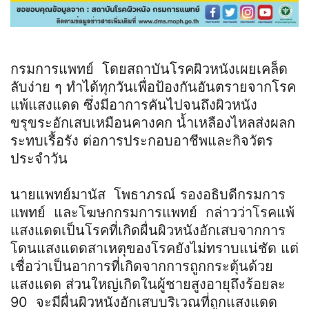
กรมการแพทย์ โดยสถาบันโรคผิวหนังเผยเคล็ด
ลับง่าย ๆ ทำได้ทุกวันเพื่อป้องกันอันตรายจากโรค
แพ้แสงแดด ซึ่งมีอาการคันไปจนถึงผิวหนัง
ขรุขระอักเสบเหมือนคางคก น้ำเหลืองไหลส่งผลก
ระทบเรื้อรัง ต่อการประกอบอาชีพและกิจวัตร
ประจำวัน
นายแพทย์มานัส โพธาภรณ์ รองอธิบดีกรมการ
แพทย์ และโฆษกกรมการแพทย์ กล่าวว่าโรคแพ้
แสงแดดเป็นโรคที่เกิดผื่นผิวหนังอักเสบจากการ
โดนแสงแดดสาเหตุของโรคยังไม่ทราบแน่ชัด แต่
เชื่อว่าเป็นอาการที่เกิดจากการถูกกระตุ้นด้วย
แสงแดด ส่วนใหญ่เกิดในผู้ชายสูงอายุถึงร้อยละ
90 จะมีผื่นผิวหนังอักเสบบริเวณที่ถูกแสงแดด