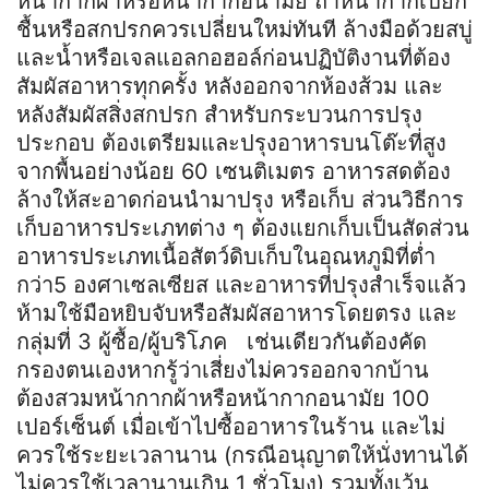
หน้ากากผ้าหรือหน้ากากอนามัย ถ้าหน้ากากเปียก
ชื้นหรือสกปรกควรเปลี่ยนใหม่ทันที ล้างมือด้วยสบู่
และน้ำหรือเจลแอลกอฮอล์ก่อนปฏิบัติงานที่ต้อง
สัมผัสอาหารทุกครั้ง หลังออกจากห้องส้วม และ
หลังสัมผัสสิ่งสกปรก สำหรับกระบวนการปรุง
ประกอบ ต้องเตรียมและปรุงอาหารบนโต๊ะที่สูง
จากพื้นอย่างน้อย 60 เซนติเมตร อาหารสดต้อง
ล้างให้สะอาดก่อนนำมาปรุง หรือเก็บ ส่วนวิธีการ
เก็บอาหารประเภทต่าง ๆ ต้องแยกเก็บเป็นสัดส่วน
อาหารประเภทเนื้อสัตว์ดิบเก็บในอุณหภูมิที่ต่ำ
กว่า5 องศาเซลเซียส และอาหารที่ปรุงสำเร็จแล้ว
ห้ามใช้มือหยิบจับหรือสัมผัสอาหารโดยตรง และ
กลุ่มที่ 3 ผู้ซื้อ/ผู้บริโภค เช่นเดียวกันต้องคัด
กรองตนเองหากรู้ว่าเสี่ยงไม่ควรออกจากบ้าน
ต้องสวมหน้ากากผ้าหรือหน้ากากอนามัย 100
เปอร์เซ็นต์ เมื่อเข้าไปซื้ออาหารในร้าน และไม่
ควรใช้ระยะเวลานาน (กรณีอนุญาตให้นั่งทานได้
ไม่ควรใช้เวลานานเกิน 1 ชั่วโมง) รวมทั้งเว้น