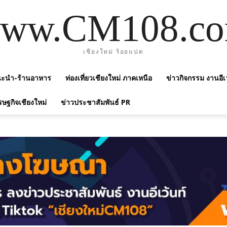
ww.CM108.c
เชียงใหม่ ร้อยแปด
แนะนำ-ร้านอาหาร
ท่องเที่ยวเชียงใหม่ ภาคเหนือ
ข่าวกิจกรรม งานอีเ
รษฐกิจเชียงใหม่
ข่าวประชาสัมพันธ์ PR