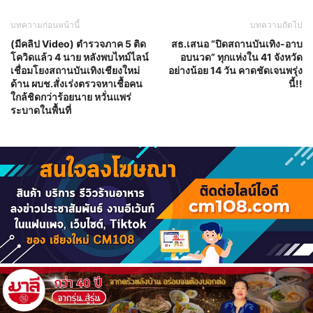
บทความก่อนหน้านี้
บทความถัดไป
(มีคลิป Video) ตำรวจภาค 5 ติด
สธ.เสนอ “ปิดสถานบันเทิง-อาบ
โควิดแล้ว 4 นาย หลังพบไทม์ไลน์
อบนวด” ทุกแห่งใน 41 จังหวัด
เชื่อมโยงสถานบันเทิงเชียงใหม่
อย่างน้อย 14 วัน คาดชัดเจนพรุ่ง
ด้าน ผบช.สั่งเร่งตรวจหาเชื้อคน
นี้!!
ใกล้ชิดกว่าร้อยนาย หวั่นแพร่
ระบาดในพื้นที่