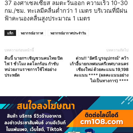
37 องศาเซลเซียส ลมตะวันออก ความเร็ว 10-30
กม./ชม. ทะเลมีคลื่นต่ำกว่า 1 เมตร บริเวณที่มีฝน
ฟ้าคะนองคลื่นสูงประมาณ 1 เมตร
แท็ก
พยากรณ์อากาศ
พยากรณ์อากาศประจำวัน
บทความก่อนหน้านี้
บทความถัดไป
คืนนี้ นายกฯ เชิญชวนคนไทย ปิด
ด่วน!! “อัศนี บูรณุปกรณ์” คว้า
ไฟ 1 ชั่วโมง ลดโลกร้อน กำชับ
เก้าอี้นายกเทศมนตรีเทศบาลนคร
หน่วยงานราชการใช้ไฟอย่าง
เชียงใหม่ ด้วยคะแนน 19,198
ประหยัด
คะแนน **** (ผลคะแนนอย่าง
ไม่เป็นทางการ) ****