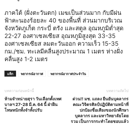
ภาคใต้ (ฝั่งตะวันตก) เมฆเป็นส่วนมาก กับมีฝน
ฟ้าคะนองร้อยละ 40 ของพื้นที่ ส่วนมากบริเวณ
จังหวัดภูเก็ต กระบี่ ตรัง และสตูล อุณหภูมิต่ำสุด
22-27 องศาเซลเซียส อุณหภูมิสูงสุด 33-35
องศาเซลเซียส ลมตะวันออก ความเร็ว 15-35
กม./ชม. ทะเลมีคลื่นสูงประมาณ 1 เมตร ห่างฝั่ง
คลื่นสูง 1-2 เมตร
แท็ก
พยากรณ์อากาศ
พยากรณ์อากาศประจำวัน
บทความก่อนหน้านี้
บทความถัดไป
ห้ามจำหน่ายสุรา วันเลือกตั้งเทศ
ด่วน!! มช. แถลง ยืนยันบุคลากร
บาลฯ 27-28 มี.ค. 64 นี้ ฝ่าฝืน
คณะวิจิตรศิลป์ปฏิบัติตามหน้าที่
โทษหนักทั้งจำทั้งปรับ
ปกป้องชื่อเสียงของนักศึกษา
บุคลากร และมหาวิทยาลัยโดย
รวม เป็นการกระทําโดยชอบแล้ว