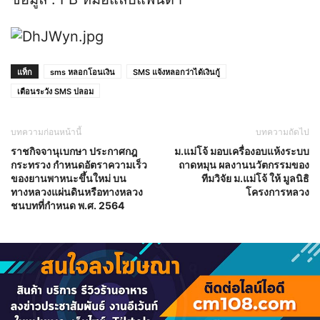
แท็ก
sms หลอกโอนเงิน
SMS แจ้งหลอกว่าได้เงินกู้
เตือนระวัง SMS ปลอม
บทความก่อนหน้านี้
บทความถัดไป
ราชกิจจานุเบกษา ประกาศกฎ
ม.แม่โจ้ มอบเครื่องอบแห้งระบบ
กระทรวง กำหนดอัตราความเร็ว
ถาดหมุน ผลงานนวัตกรรมของ
ของยานพาหนะขึ้นใหม่ บน
ทีมวิจัย ม.แม่โจ้ ให้ มูลนิธิ
ทางหลวงแผ่นดินหรือทางหลวง
โครงการหลวง
ชนบทที่กำหนด พ.ศ. 2564