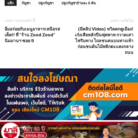
แท็ก
กัญชา
ปลูกกัญชา
ปลูกกัญชาบ้านละ 6 ต้น
บทความก่อนหน้านี้
บทความถัดไป
อิ่มอร่อยกับเมนูอาหารเหนือรส
(มีคลิป Video) หวิดตกคูเมือง!
เด็ด!! ที่ “ร้าน Zood Zood”
เก๋งเสียหลักปีนฟุตพาท กวาดเสา
นิมมานฯ ซอย 9
ไฟริมทาง ไถลชนคนบนทางเท้า
ก่อนชนต้นไม้พลิกตะแคงกลาง
ถนน