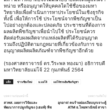
หน่าย หรืออนุญาตให้บุคคลใดใช้ชื่อของมหา
วิทยาลัยเพื่อดําเนินการหาประโยชน์ในเชิงธุรกิจ
ทั้งนี้ เพื่อให้การใช้ ประโยชน์จากพืชกัญชาเป็น
ไปอย่างถูกต้องและปลอดภัย ประชาชนที่ต้องการ
ผลผลิตพืชกัญชาเพื่อนําไปใช้ ประโยชน์ควร
ติดต่อรับผลผลิตจากแหล่งผลิตที่ได้รับอนุญาต
รวมถึงปฏิบัติตามกฎหมายที่เกี่ยวข้องกับการ ขอ
อนุญาตผลิตผลิตภัณฑ์จากพืชกัญชาอีกด้วย
(รองศาสตราจารย์ ดร.วีระพล ทองมา)
อธิการบดี
มหาวิทยาลัยแม่โจ้ 22
กุมภพันธ์ 2564
แท็ก
ข่าวเชียงใหม่
ม.แม่โจ้
แม่โจ้ชวนยิมชิมกัญชา
บทความก่อนหน้านี้
บทความถัดไป
สวพส. เผยการวิจัยและ
อุกอาจ! คนร้ายย่องเงียบบุกเจาะตู้
พัฒนาการปลูกกัญชง (เฮมพ์) พืช
ATM ธ.ไทยพาณิชย์ สาขา