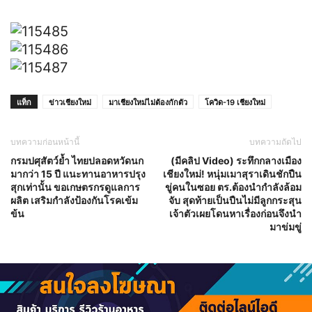
แท็ก
ข่าวเชียงใหม่
มาเชียงใหม่ไม่ต้องกักตัว
โควิด-19 เชียงใหม่
บทความก่อนหน้านี้
บทความถัดไป
กรมปศุสัตว์ย้ำ ไทยปลอดหวัดนก
(มีคลิป Video) ระทึกกลางเมือง
มากว่า 15 ปี แนะทานอาหารปรุง
เชียงใหม่! หนุ่มเมาสุราเดินชักปืน
สุกเท่านั้น ขอเกษตรกรดูแลการ
ขู่คนในซอย ตร.ต้องนำกำลังล้อม
ผลิต เสริมกำลังป้องกันโรคเข้ม
จับ สุดท้ายเป็นปืนไม่มีลูกกระสุน
ข้น
เจ้าตัวเผยโดนหาเรื่องก่อนจึงนำ
มาข่มขู่