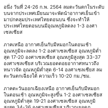
อนึ่ง วันที่ 24-26 ก.พ. 2564 ลมตะวันตกในระดับ
บนจากประเทศเมียนมาจะพัดนำอากาศเย็นเข้า
มาปกคลุมประเทศไทยตอนบน ซึ่งจะทำให้
ประเทศไทยตอนบนมีอุณหภูมิลดลง 1-3 องศา
เซลเซียส
ภาคเหนือ อากาศเย็นกับมีหมอกในตอนเช้า
อุณหภูมิจะลดลง 1-2 องศาเซลเซียส อุณหภูมิต่ำ
สุด 17-20 องศาเซลเซียส อุณหภูมิสูงสุด 33-37
องศาเซลเซียส บริเวณยอดดอยอากาศหนาวถึง
หนาวจัด อุณหภูมิต่ำสุด 6-14 องศาเซลเซียส ลม
ตะวันตกเฉียงใต้ ความเร็ว 10-20 กม./ชม.
ภาคตะวันออกเฉียงเหนือ อากาศเย็นกับมีหมอก
ในตอนเช้า อุณหภูมิจะสูงขึ้น 1-2 องศาเซลเซียส
อุณหภูมิต่ำสุด 19-21 องศาเซลเซียส อุณหภูมิ
สูงสุด 34-36 องศาเซลเซียส บริเวณยอดภู