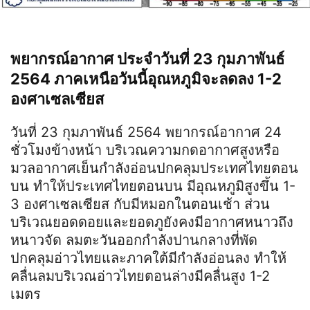
พยากรณ์อากาศ ประจำวันที่ 23 กุมภาพันธ์
2564 ภาคเหนือวันนี้อุณหภูมิจะลดลง 1-2
องศาเซลเซียส
วันที่ 23 กุมภาพันธ์ 2564 พยากรณ์อากาศ 24
ชั่วโมงข้างหน้า บริเวณความกดอากาศสูงหรือ
มวลอากาศเย็นกำลังอ่อนปกคลุมประเทศไทยตอน
บน ทำให้ประเทศไทยตอนบน มีอุณหภูมิสูงขึ้น 1-
3 องศาเซลเซียส กับมีหมอกในตอนเช้า ส่วน
บริเวณยอดดอยและยอดภูยังคงมีอากาศหนาวถึง
หนาวจัด ลมตะวันออกกำลังปานกลางที่พัด
ปกคลุมอ่าวไทยและภาคใต้มีกำลังอ่อนลง ทำให้
คลื่นลมบริเวณอ่าวไทยตอนล่างมีคลื่นสูง 1-2
เมตร