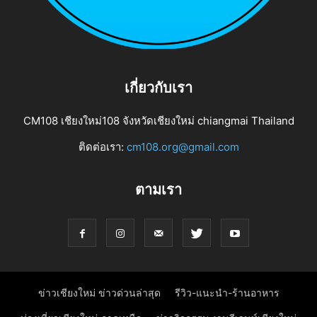
เกี่ยวกับเรา
CM108 เชียงใหม่108 จังหวัดเชียงใหม่ chiangmai Thailand
ติดต่อเรา:
cm108.org@gmail.com
ตามเรา
ข่าวเชียงใหม่ ข่าวด่วนล่าสุด
รีวิว-แนะนำ-ร้านอาหาร