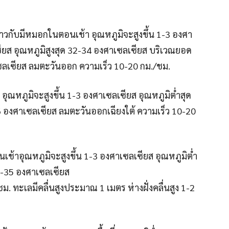
วกับมีหมอกในตอนเช้า อุณหภูมิจะสูงขึ้น 1-3 องศา
ซียส อุณหภูมิสูงสุด 32-34 องศาเซลเซียส บริเวณยอด
ซลเซียส ลมตะวันออก ความเร็ว 10-20 กม./ชม.
ณหภูมิจะสูงขึ้น 1-3 องศาเซลเซียส อุณหภูมิต่ำสุด
6 องศาเซลเซียส ลมตะวันออกเฉียงใต้ ความเร็ว 10-20
้าอุณหภูมิจะสูงขึ้น 1-3 องศาเซลเซียส อุณหภูมิต่ำ
32-35 องศาเซลเซียส
. ทะเลมีคลื่นสูงประมาณ 1 เมตร ห่างฝั่งคลื่นสูง 1-2