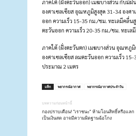
ภาคใต้ (ฝั่งตะวันออก) เมฆบางส่วน กับมีฝน
องศาเซลเซียส อุณหภูมิสูงสุด 31-34 องศาเซ
ออก ความเร็ว 15-35 กม./ชม. ทะเลมีคลื่นส
ตะวันออก ความเร็ว 20-35 กม./ชม. ทะเลมี
ภาคใต้ (ฝั่งตะวันตก) เมฆบางส่วน อุณหภูมิ
องศาเซลเซียส ลมตะวันออก ความเร็ว 15-35 ก
ประมาณ 2 เมตร
แท็ก
พยากรณ์อากาศ
พยากรณ์อากาศประจำวัน
บทความก่อนหน้านี้
กองปราบเตือน! “เราชนะ” ห้ามโอนสิทธิ์หรือแลก
เป็นเงินสด อาจมีความผิดฐานฉ้อโกง