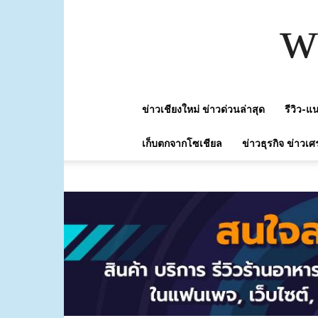
w
ข่าวเชียงใหม่ ข่าวด่วนล่าสุด
รีวิว-
เก็บตกจากโซเชียล
ข่าวธุรกิจ ข่าวเศ