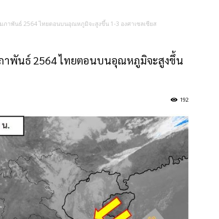
ุมภาพันธ์ 2564 ไทยตอนบนอุณหภูมิจะสูงขึ้น 1-3 องศาเซลเซียส
ภาพันธ์ 2564 ไทยตอนบนอุณหภูมิจะสูงขึ้น
192