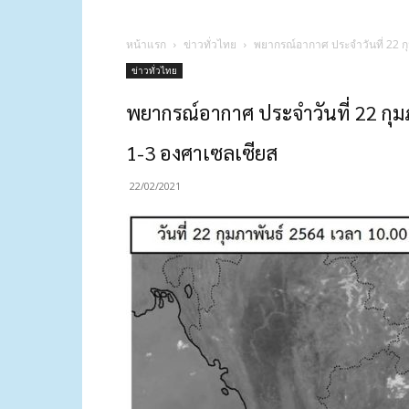
หน้าแรก
ข่าวทั่วไทย
พยากรณ์อากาศ ประจำวันที่ 22 ก
ข่าวทั่วไทย
พยากรณ์อากาศ ประจำวันที่ 22 กุม
1-3 องศาเซลเซียส
22/02/2021