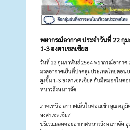
พยากรณ์อากาศ ประจำวันที่ 22 กุม
1-3 องศาเซลเซียส
วันที่ 22 กุมภาพันธ์ 2564 พยากรณ์อากาศ
มวลอากาศเย็นที่ปกคลุมประเทศไทยตอนบน
สูงขึ้น 1-3 องศาเซลเซียส กับมีหมอกในต
หนาวถึงหนาวจัด
ภาคเหนือ อากาศเย็นในตอนเช้า อุณหภูมิต่
องศาเซลเซียส
บริเวณยอดดอยอากาศหนาวถึงหนาวจัด อุณห