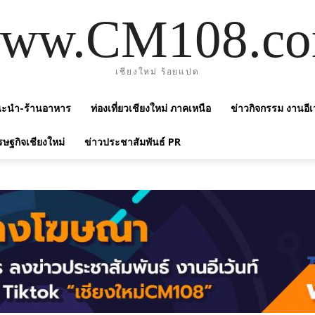
ww.CM108.c
เชียงใหม่ ร้อยแปด
แนะนำ-ร้านอาหาร
ท่องเที่ยวเชียงใหม่ ภาคเหนือ
ข่าวกิจกรรม งานอีเ
รษฐกิจเชียงใหม่
ข่าวประชาสัมพันธ์ PR