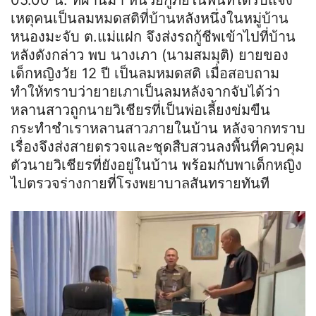
05.00 น. ที่ผ่านมา หน่วยกู้ภัยในพื้นที่ได้รับแจ้ง
เหตุคนเป็นลมหมดสติที่บ้านหลัง
หนึ่ง
ในหมู่บ้าน
หนอง
มะ
จับ
ต
.แม่
แฝก
จึงส่งรถกู้ชีพเข้าไปที่บ้าน
หลังดังกล่าว พบ นาง
เ
ภา
(นามสมมุติ)
ยายของ
เด็กหญิงวัย 12 ปี เป็นลมหมดสติ เมื่อสอบถาม
ทำให้ทราบว่ายาย
เ
ภา
เป็นลมหลังจากจับได้ว่า
หลานสาวถูกนายวิเชียรที่เป็นพ่อเลี้ยงข่มขืน
กระทำชำเราหลานสาวภายในบ้าน หลังจากทราบ
เรื่องจึงส่งสายตรวจและชุดสืบสวนลงพื้นที่ควบคุม
ตัวนายวิเชียรที่ยังอยู่ในบ้าน พร้อมกับพาเด็กหญิง
ไปตรวจร่างกายที่โรงพยาบาลสันทรายทันที