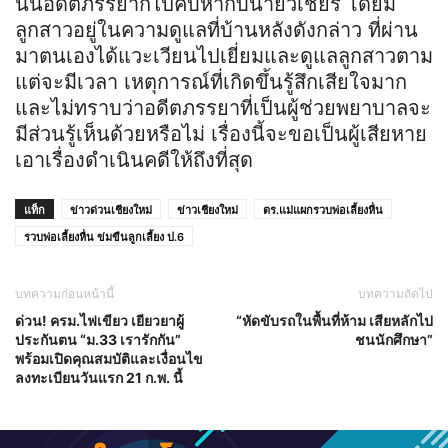
นั้นอดีตภรรยาก็ไปคบหากับนายวิเชียร โดยมี
ลูกสาวอยู่ในความดูแลที่บ้านหลังดังกล่าว ที่ผ่าน
มาตนเองได้แวะเวียนไปเยี่ยมและดูแลลูกสาวตาม
แต่จะมีเวลา เหตุการณ์ที่เกิดขึ้นรู้สึกเสียใจมาก
และไม่ทราบว่าอดีตภรรยาที่เป็นผู้ช่วยพยาบาลจะ
มีส่วนรู้เห็นด้วยหรือไม่ เรื่องนี้จะขอเป็นผู้เสียหาย
เอาเรื่องดำเนินคดีให้ถึงที่สุด
แท็ก
ข่าวด่วนเชียงใหม่
ข่าวเชียงใหม่
ตร.แม่แผกรวบพ่อเลี้ยงหื่น
รวบพ่อเลี้ยงหื่น ข่มขืนลูกเลี้ยง ป.6
บทความก่อนหน้านี้
บทความถัดไป
ด่วน! ครม.ไฟเขียว เยียวยาผู้
“หัดขับรถในพื้นที่ห้าม เสียหลักไป
ประกันตน “ม.33 เรารักกัน”
ชนนักศึกษา”
พร้อมเปิดคุณสมบัติและเงื่อนไข
ลงทะเบียนวันแรก 21 ก.พ. นี้