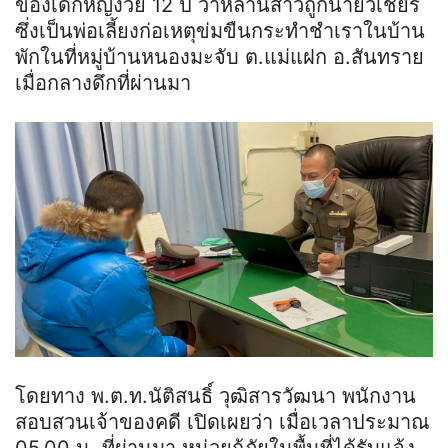
ของเด็กหญิงวัย 12 ปี ว่าหลานสาวถูกนายวิเชียร
ซึ่งเป็นพ่อเลี้ยงก่อเหตุข่มขืนกระทำชำเราในบ้าน
พักในที่หมู่บ้านหนองมะจับ ต.แม่แฝก อ.สันทราย
เมื่อกลางดึกที่ผ่านมา
โดยทาง
พ
.
ต
.
ท
.
นั
ติ
สนธิ์
วุฒิสารวัฒนา พนักงาน
สอบสวนเจ้าของคดี เปิดเผยว่า เมื่อเวลาประมาณ