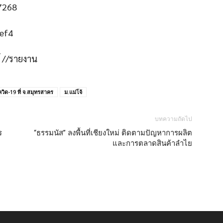
้ //รายงาน
วิด-19 ที่ จ.สมุทรสาคร
ม.แม่โจ้
บทความถัดไป
ร
“ธรรมนัส” ลงพื้นที่เชียงใหม่ ติดตามปัญหาการผลิต
และการตลาดสินค้าลำไย