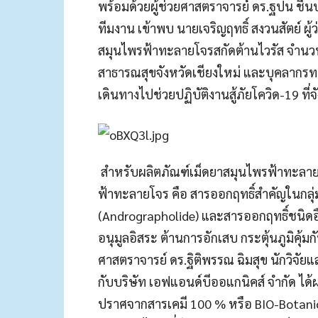
พร้อมด้วยผู้ช่วยศาสตราจารย์ ดร.ฐปน ชื่
ทีมงาน เข้าพบ นายเจริญฤทธิ์ สงวนสัตย์ ผู
สมุนไพรฟ้าทะลายโจรสกัดต้านไวรัส จำนวน 
สาธารณสุขจังหวัดเชียงใหม่ และบุคลากรทา
เดินทางไปช่วยปฏิบัติงานสู้ภัยโควิด-19 ที
สำหรับผลิตภัณฑ์เม็ดยาสมุนไพรฟ้าทะลา
ฟ้าทะลายโจร คือ สารออกฤทธิ์สำคัญในกลุ
(Andrographolide) และสารออกฤทธิ์ชนิดอื
อนุมูลอิสระ ต้านการอักเสบ กระตุ้นภูมิคุ้มก
ศาสตราจารย์ ดร.ฐิติพรรณ ฉิมสุข นักวิจัย
กับบริษัท เอฟแอนด์บีออแกนิคส์ จำกัด ไ
ปราศจากสารเคมี 100 % หรือ BIO-Botani