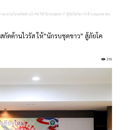
าทะลายโจรสกัดต้านไวรัส ให้”นักรบชุดขาว” สู้ภัยโควิด-19 ที่ จ.สมุทรสาคร
ัดต้านไวรัส ให้”นักรบชุดขาว” สู้ภัยโค
210