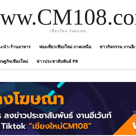
ww.CM108.c
เชียงใหม่ ร้อยแปด
แนะนำ-ร้านอาหาร
ท่องเที่ยวเชียงใหม่ ภาคเหนือ
ข่าวกิจกรรม งานอีเ
รษฐกิจเชียงใหม่
ข่าวประชาสัมพันธ์ PR