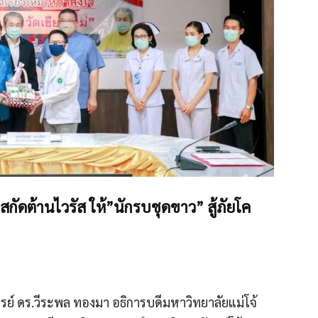
ัดต้านไวรัส ให้”นักรบชุดขาว” สู้ภัยโค
ารย์ ดร.วีระพล ทองมา อธิการบดีมหาวิทยาลัยแม่โจ้