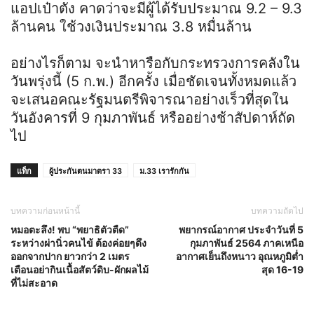
แอปเป๋าตัง คาดว่าจะมีผู้ได้รับประมาณ 9.2 – 9.3
ล้านคน ใช้วงเงินประมาณ 3.8 หมื่นล้าน
อย่างไรก็ตาม จะนำหารือกับกระทรวงการคลังใน
วันพรุ่งนี้ (5 ก.พ.) อีกครั้ง เมื่อชัดเจนทั้งหมดแล้ว
จะเสนอคณะรัฐมนตรีพิจารณาอย่างเร็วที่สุดใน
วันอังคารที่ 9 กุมภาพันธ์ หรืออย่างช้าสัปดาห์ถัด
ไป
แท็ก
ผู้ประกันตนมาตรา 33
ม.33 เรารักกัน
บทความก่อนหน้านี้
บทความถัดไป
หมอตะลึง! พบ “พยาธิตัวตืด”
พยากรณ์อากาศ ประจำวันที่ 5
ระหว่างผ่านิ่วคนไข้ ต้องค่อยๆดึง
กุมภาพันธ์ 2564 ภาคเหนือ
ออกจากปาก ยาวกว่า 2 เมตร
อากาศเย็นถึงหนาว อุณหภูมิต่ำ
เตือนอย่ากินเนื้อสัตว์ดิบ-ผักผลไม้
สุด 16-19
ที่ไม่สะอาด