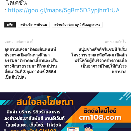
โลเคชั่น
:
https://goo.gl/maps/5gBm5D3ypjhrr1rUA
แท็ก
#ข้าวขิง” พากินนน
#ร้านอิ่มอร่อย by อิงปิงหมูกระทะ
บทความก่อนหน้านี้
บทความถัดไป
อุทยานแห่ง​ชาติดอยอินท​นนท์​
หนุ่มช่างสักดีกรีแชมป์ ริเริ่ม
ประกาศเปิดเส้นทางศึกษา​
โครงการช่วยเหลือสังคม เปิดสัก
ธรรมชาติ​ผาดอกเสี้ยวและเส้น
ฟรีให้กับผู้ที่บริจาคร่างกายเพื่อ
ทางศึกษาธรรมชาติกิ่วแม่ปาน
เป็นอาจารย์ใหญ่ให้กับโรง
ตั้งแต่วันที่ 3 กุมภาพันธ์​ 2564
พยาบาล
เป็นต้นไปค่ะ