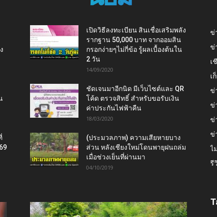
เปิดวิธีลงทะเบียน สินเชื่อเสริมพลัง
ข่
รากฐาน 50,000 บาท จากออมสิน
ข่
ยง
กรอกง่ายๆไม่กี่ข้อ รู้ผลเบื้องต้นใน
2 วัน
เช
14/09/2020
เ
ชัดเจนมาอีกนิด มีเว็บไซต์และ QR
ข่
น
โค้ด ตรวจสิทธิ์ สำหรับขอรับเงิน
ข่
ค่าประกันไฟฟ้าคืน
18/03/2020
ข่
ข่
่
(ประมวลภาพ) ความเสียหายบาง
569
ส่วน หลังเชียงใหม่โดนพายุฝนถล่ม
ไม
เมื่อช่วงเย็นที่ผ่านมา
รี
04/10/2019
T