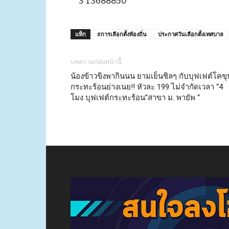
แท็ก
#การเลือกตั้งท้องถิ่น
ประกาศวันเลือกตั้งเทศบาล
บทความก่อนหน้านี้
น้องข้าวขิงพากินนน ยามเย็นชิลๆ กับบุฟเฟต์โคขุ
กระทะร้อนย่างเนย!! หัวละ 199 ไม่จำกัดเวลา “4
โมง บุฟเฟต์กระทะร้อน”สาขา ม. พายัพ “