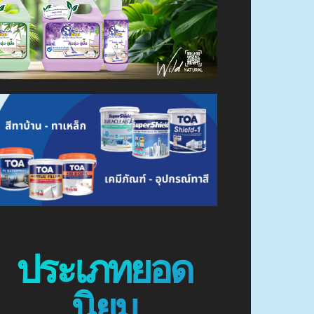
ประเภทยอด
นิยม