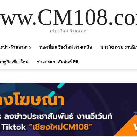
ww.CM108.c
เชียงใหม่ ร้อยแปด
แนะนำ-ร้านอาหาร
ท่องเที่ยวเชียงใหม่ ภาคเหนือ
ข่าวกิจกรรม งานอีเ
รษฐกิจเชียงใหม่
ข่าวประชาสัมพันธ์ PR