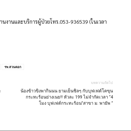
ะสานงานและบริการผู้ป่วยโทร.053-936539 (ในเวลา
รพ.สวนดอก
บทความถัดไป
ะ
น้องข้าวขิงพากินนน ยามเย็นชิลๆ กับบุฟเฟต์โคขุน
กระทะร้อนย่างเนย!! หัวละ 199 ไม่จำกัดเวลา “4
โมง บุฟเฟต์กระทะร้อน”สาขา ม. พายัพ “