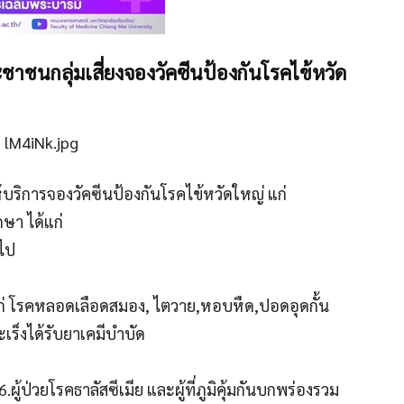
ชาชนกลุ่มเสี่ยงจองวัคซีนป้องกันโรคไข้หวัด
ริการจองวัคซีนป้องกันโรคไข้หวัดใหญ่ แก่
กษา ได้แก่
นไป
 ได้แก่ โรคหลอดเลือดสมอง, ไตวาย,หอบหืด,ปอดอุดกั้น
ะเร็งได้รับยาเคมีบำบัด
.ผู้ป่วยโรคธาลัสซีเมีย และผู้ที่ภูมิคุ้มกันบกพร่องรวม