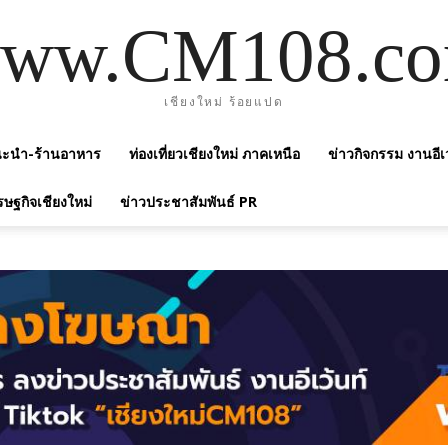
ww.CM108.c
เชียงใหม่ ร้อยแปด
แนะนำ-ร้านอาหาร
ท่องเที่ยวเชียงใหม่ ภาคเหนือ
ข่าวกิจกรรม งานอีเ
รษฐกิจเชียงใหม่
ข่าวประชาสัมพันธ์ PR