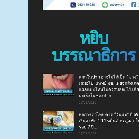
หยิบ
บรรณาธิการ
แผลในปาก อาจไม่ได้เป็น “ขาง”
เสมอไป! แพทย์ มช. เผยจุดสังเกต
แผลแบบไหนไม่ควรปล่อยไว้ เสี่
มะเร็งในช่องปาก
07/08/2026
หอการค้าไทย คาด “วันแม่” ปี 69
เงินสะพัด 1.11 หมื่นล้าน สูงสุดใ
รอบ 7 ปี...
07/08/2026