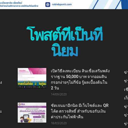
โพสต์ที่เป็นที่
นิยม
เปิดวิธีลงทะเบียน สินเชื่อเสริมพลัง
ข่
รากฐาน 50,000 บาท จากออมสิน
ข่
ยง
กรอกง่ายๆไม่กี่ข้อ รู้ผลเบื้องต้นใน
2 วัน
เช
14/09/2020
เ
ชัดเจนมาอีกนิด มีเว็บไซต์และ QR
ข่
น
โค้ด ตรวจสิทธิ์ สำหรับขอรับเงิน
ข่
ค่าประกันไฟฟ้าคืน
18/03/2020
ข่