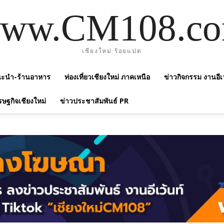
ww.CM108.c
เชียงใหม่ ร้อยแปด
แนะนำ-ร้านอาหาร
ท่องเที่ยวเชียงใหม่ ภาคเหนือ
ข่าวกิจกรรม งานอีเ
รษฐกิจเชียงใหม่
ข่าวประชาสัมพันธ์ PR