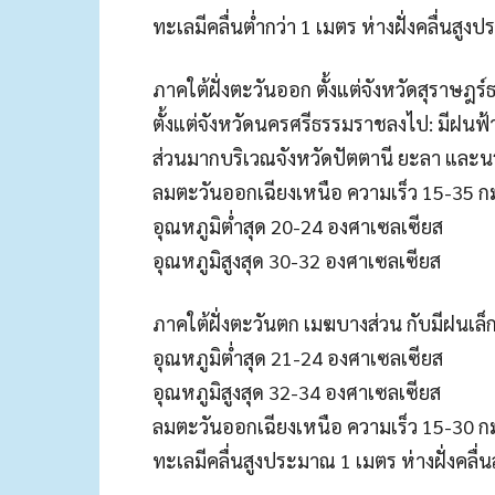
ทะเลมีคลื่นต่ำกว่า 1 เมตร ห่างฝั่งคลื่นสู
ภาคใต้ฝั่งตะวันออก ตั้งแต่จังหวัดสุราษฎร
ตั้งแต่จังหวัดนครศรีธรรมราชลงไป: มีฝนฟ้
ส่วนมากบริเวณจังหวัดปัตตานี ยะลา และน
ลมตะวันออกเฉียงเหนือ ความเร็ว 15-35 กม.
อุณหภูมิต่ำสุด 20-24 องศาเซลเซียส
อุณหภูมิสูงสุด 30-32 องศาเซลเซียส
ภาคใต้ฝั่งตะวันตก เมฆบางส่วน กับมีฝนเล
อุณหภูมิต่ำสุด 21-24 องศาเซลเซียส
อุณหภูมิสูงสุด 32-34 องศาเซลเซียส
ลมตะวันออกเฉียงเหนือ ความเร็ว 15-30 ก
ทะเลมีคลื่นสูงประมาณ 1 เมตร ห่างฝั่งคลื่น