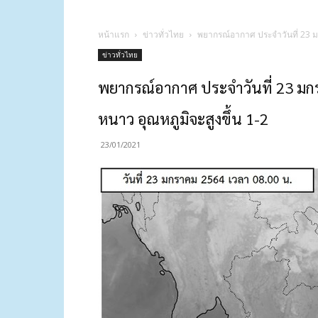
หน้าแรก
ข่าวทั่วไทย
พยากรณ์อากาศ ประจำวันที่ 23 มก
ข่าวทั่วไทย
พยากรณ์อากาศ ประจำวันที่ 23 มกร
หนาว อุณหภูมิจะสูงขึ้น 1-2
23/01/2021