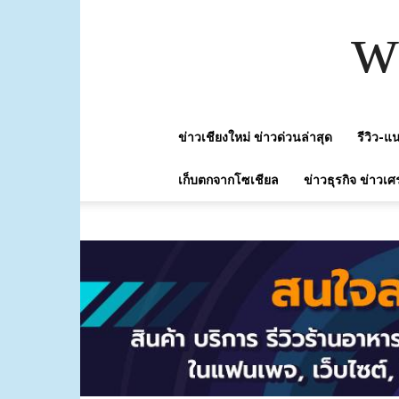
w
ข่าวเชียงใหม่ ข่าวด่วนล่าสุด
รีวิว-
เก็บตกจากโซเชียล
ข่าวธุรกิจ ข่าวเศ