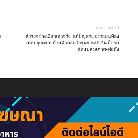
บทความถัดไป
ย
ตำรวจช้างเผือกเอาจริง! แก้ปัญหาแข่งรถบนท้อง
ถนน ลุยตรวจบ้านพักกลุ่มวัยรุ่นย่านป่าตัน ยึดรถ
ดัดแปลงสภาพ-ท่อดัง