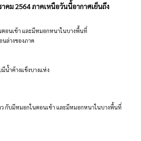
าคม 2564 ภาคเหนือวันนี้อากาศเย็นถึง
นตอนเช้า และมีหมอกหนาในบางพื้นที่
งตอนล่างของภาค
ีน้ำค้างแข็งบางแห่ง
ว กับมีหมอกในตอนเช้า และมีหมอกหนาในบางพื้นที่