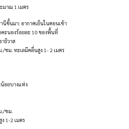
งประมาณ 1 เมตร
์ธานีขึ้นมา: อากาศเย็นในตอนเช้า
าคะนองร้อยละ 10 ของพื้นที่
ราธิวาส
/ชม. ทะเลมีคลื่นสูง 1- 2 เมตร
็กน้อยบางแห่ง
ม./ชม.
สูง 1-2 เมตร