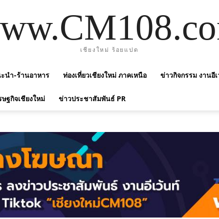
ww.CM108.c
เชียงใหม่ ร้อยแปด
แนะนำ-ร้านอาหาร
ท่องเที่ยวเชียงใหม่ ภาคเหนือ
ข่าวกิจกรรม งานอีเ
รษฐกิจเชียงใหม่
ข่าวประชาสัมพันธ์ PR