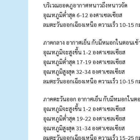
บริเวณยอดภูอากาศหนาวถึงหนาวจัด
อุณหภูมิต่ำสุด 6-12 องศาเซลเซียส
ลมตะวันออกเฉียงเหนือ ความเร็ว 10-15 ก
ภาคกลาง อากาศเย็น กับมีหมอกในตอนเช้า
อุณหภูมิจะสูงขึ้น 1-2 องศาเซลเซียส
อุณหภูมิต่ำสุด 17-19 องศาเซลเซียส
อุณหภูมิสูงสุด 32-34 องศาเซลเซียส
ลมตะวันออกเฉียงเหนือ ความเร็ว 10-15 ก
ภาคตะวันออก อากาศเย็น กับมีหมอกในตอ
อุณหภูมิจะสูงขึ้น 1-2 องศาเซลเซียส
อุณหภูมิต่ำสุด 19-22 องศาเซลเซียส
อุณหภูมิสูงสุด 31-34 องศาเซลเซียส
ลมตะวันออกเฉียงเหนือ ความเร็ว 15-25 ก