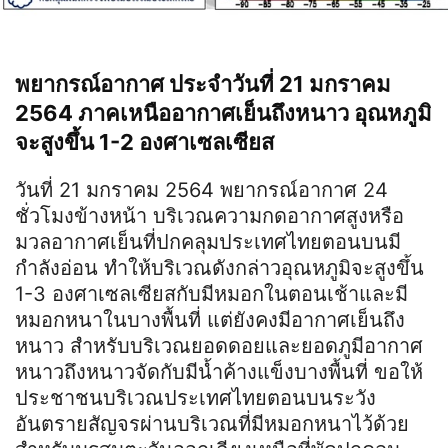
พยากรณ์อากาศ ประจำวันที่ 21 มกราคม
2564 ภาคเหนืออากาศเย็นถึงหนาว อุณหภูมิ
จะสูงขึ้น 1-2 องศาเซลเซียส
วันที่ 21 มกราคม 2564 พยากรณ์อากาศ 24
ชั่วโมงข้างหน้า บริเวณความกดอากาศสูงหรือ
มวลอากาศเย็นที่ปกคลุมประเทศไทยตอนบนมี
กำลังอ่อน ทำให้บริเวณดังกล่าวอุณหภูมิจะสูงขึ้น
1-3 องศาเซลเซียสกับมีหมอกในตอนเช้าและมี
หมอกหนาในบางพื้นที่ แต่ยังคงมีอากาศเย็นถึง
หนาว สำหรับบริเวณยอดดอยและยอดภูมีอากาศ
หนาวถึงหนาวจัดกับมีน้ำค้างแข็งบางพื้นที่ ขอให้
ประชาชนบริเวณประเทศไทยตอนบนระวัง
อันตรายสัญจรผ่านบริเวณที่มีหมอกหนาไว้ด้วย