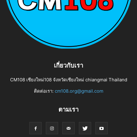
เกี่ยวกับเรา
CM108 เชียงใหม่108 จังหวัดเชียงใหม่ chiangmai Thailand
ติดต่อเรา:
cm108.org@gmail.com
ตามเรา