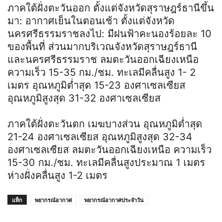
ภาคใต้ฝั่งตะวันออก ตั้งแต่จังหวัดสุราษฎร์ธานีขึ้น
มา: อากาศเย็นในตอนเช้า ตั้งแต่จังหวัด
นครศรีธรรมราชลงไป: มีฝนฟ้าคะนองร้อยละ 10
ของพื้นที่ ส่วนมากบริเวณจังหวัดสุราษฎร์ธานี
และนครศรีธรรมราช ลมตะวันออกเฉียงเหนือ
ความเร็ว 15-35 กม./ชม. ทะเลมีคลื่นสูง 1- 2
เมตร อุณหภูมิต่ำสุด 15-23 องศาเซลเซียส
อุณหภูมิสูงสุด 31-32 องศาเซลเซียส
ภาคใต้ฝั่งตะวันตก เมฆบางส่วน อุณหภูมิต่ำสุด
21-24 องศาเซลเซียส อุณหภูมิสูงสุด 32-34
องศาเซลเซียส ลมตะวันออกเฉียงเหนือ ความเร็ว
15-30 กม./ชม. ทะเลมีคลื่นสูงประมาณ 1 เมตร
ห่างฝั่งคลื่นสูง 1-2 เมตร
แท็ก
พยากรณ์อากาศ
พยากรณ์อากาศประจำวัน